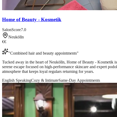
Home of Beauty - Kosmetik
SalonScore
7.0
Neukölln
€€
"
Combined hair and beauty appointments
"
Tucked away in the heart of Neukölln, Home of Beauty - Kosmetik is fa
serene escape focused on high-performance skincare and expert podolo
atmosphere that keeps loyal regulars returning for years.
English Speaking
Cozy & Intimate
Same-Day Appointments