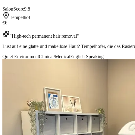
SalonScore
9.8
Tempelhof
€€
"
High-tech permanent hair removal
"
Lust auf eine glatte und makellose Haut? Tempelhofer, die das Rasie
Quiet Environment
Clinical/Medical
English Speaking