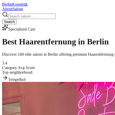
Berlin
Kosmetik
About
Salons
Search
Specialized Care
Best
Haarentfernung
in Berlin
Discover
160
elite salons in Berlin offering premium
Haarentfernung
3.4
Category Avg Score
Top neighborhood:
Tempelhof