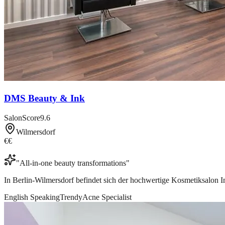
DMS Beauty & Ink
SalonScore
9.6
Wilmersdorf
€€
"
All-in-one beauty transformations
"
In Berlin-Wilmersdorf befindet sich der hochwertige Kosmetiksalon 
English Speaking
Trendy
Acne Specialist