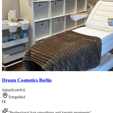
Dream Cosmetics Berlin
SalonScore
9.6
Tempelhof
€€
"
Professional hair smoothing and keratin treatments
"