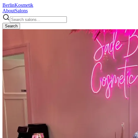
Berlin
Kosmetik
About
Salons
Search