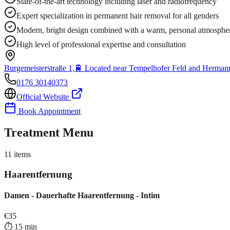
State-of-the-art technology including laser and radiofrequency
Expert specialization in permanent hair removal for all genders
Modern, bright design combined with a warm, personal atmosphe
High level of professional expertise and consultation
Burgemeisterstraße 1,
🚆
Located near Tempelhofer Feld and Hermann
0176 30140373
Official Website
Book Appointment
Treatment Menu
11
items
Haarentfernung
Damen - Dauerhafte Haarentfernung - Intim
€
35
⏱️
15
min