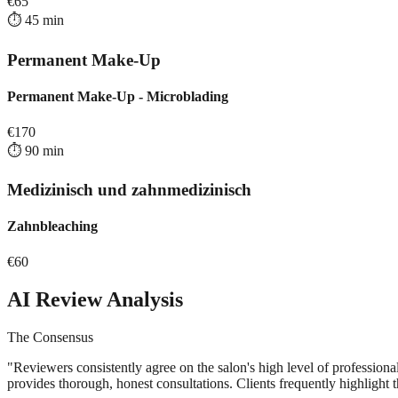
€
65
⏱️
45
min
Permanent Make-Up
Permanent Make-Up - Microblading
€
170
⏱️
90
min
Medizinisch und zahnmedizinisch
Zahnbleaching
€
60
AI Review Analysis
The Consensus
"
Reviewers consistently agree on the salon's high level of professional 
provides thorough, honest consultations. Clients frequently highlight t