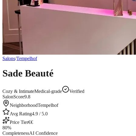
Salons
/
Tempelhof
Sade Beauté
Cozy & Intimate
Medical-grade
Verified
SalonScore
9.8
Neighborhood
Tempelhof
Avg Rating
4.9
/ 5.0
Price Tier
€€
80
%
Completeness
AI Confidence