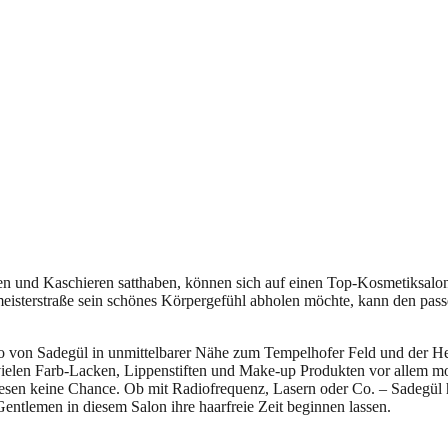
ren und Kaschieren satthaben, können sich auf einen Top-Kosmetiksalon
rmeisterstraße sein schönes Körpergefühl abholen möchte, kann den pa
io von Sadegül in unmittelbarer Nähe zum Tempelhofer Feld und der Her
 vielen Farb-Lacken, Lippenstiften und Make-up Produkten vor allem m
iesen keine Chance. Ob mit Radiofrequenz, Lasern oder Co. – Sadegül h
Gentlemen in diesem Salon ihre haarfreie Zeit beginnen lassen.