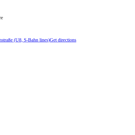
re
straße (U8, S-Bahn lines)
Get directions