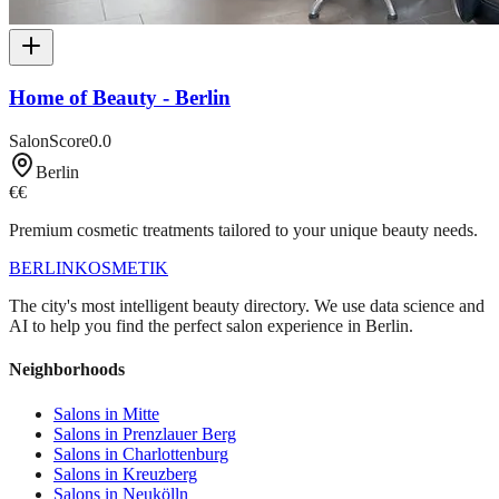
Home of Beauty - Berlin
SalonScore
0.0
Berlin
€€
Premium cosmetic treatments tailored to your unique beauty needs.
BERLIN
KOSMETIK
The city's most intelligent beauty directory. We use data science and
AI to help you find the perfect salon experience in Berlin.
Neighborhoods
Salons in
Mitte
Salons in
Prenzlauer Berg
Salons in
Charlottenburg
Salons in
Kreuzberg
Salons in
Neukölln