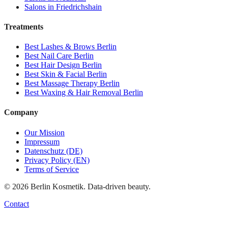
Salons in
Friedrichshain
Treatments
Best
Lashes & Brows
Berlin
Best
Nail Care
Berlin
Best
Hair Design
Berlin
Best
Skin & Facial
Berlin
Best
Massage Therapy
Berlin
Best
Waxing & Hair Removal
Berlin
Company
Our Mission
Impressum
Datenschutz (DE)
Privacy Policy (EN)
Terms of Service
©
2026
Berlin Kosmetik. Data-driven beauty.
Contact