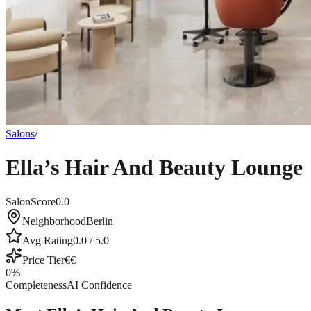
Salons
/
Ella’s Hair And Beauty Lounge
SalonScore
0.0
Neighborhood
Berlin
Avg Rating
0.0
/ 5.0
Price Tier
€€
0
%
Completeness
AI Confidence