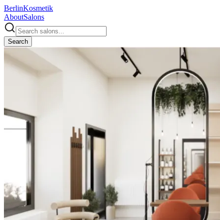
Berlin
Kosmetik
About
Salons
Search