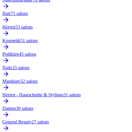
Hair
71
salon
s
Herren
53
salon
s
Kosmetik
51
salon
s
Pediküre
45
salon
s
Nails
33
salon
s
Maniküre
32
salon
s
Herren - Haarschnitte & Stylings
31
salon
s
Damen
30
salon
s
General Beauty
27
salon
s