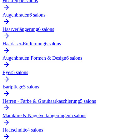
Head Spa
6
salon
s
Augenbrauen
6
salon
s
Haarverlängerung
6
salon
s
Haarlaser-Entfernung
6
salon
s
Augenbrauen Formen & Design
6
salon
s
Eyes
5
salon
s
Bartpflege
5
salon
s
Herren - Farbe & Grauhaarkaschierung
5
salon
s
Maniküre & Nagelverlängerungen
5
salon
s
Haarschnitte
4
salon
s