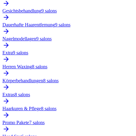
Gesichtsbehandlung
9
salon
s
Dauerhafte Haarentfernung
9
salon
s
Nagelmodellagen
9
salon
s
Extra
9
salon
s
Herren Waxing
8
salon
s
Körperbehandlungen
8
salon
s
Extras
8
salon
s
Haarkuren & Pflege
8
salon
s
Promo Pakete
7
salon
s