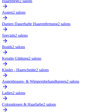
Haarpflege
2
salon
s
Augen
2
salon
s
Damen Dauerhafte Haarentfernung
2
salon
s
Specials
2
salon
s
Braids
2
salon
s
Keratin Glättung
2
salon
s
Kinder - Haarschnitte
2
salon
s
Augenbrauen- & Wimpernbehandlungen
2
salon
s
Ladies
2
salon
s
Colorationen & Haarfarbe
2
salon
s