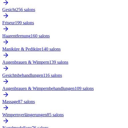
Gesicht
256
salon
s
Friseur
199
salon
s
Haarentfernung
160
salon
s
Maniküre & Pediküre
140
salon
s
Augenbrauen & Wimpern
139
salon
s
Gesichtsbehandlungen
116
salon
s
Augenbrauen & Wimpernbehandlungen
109
salon
s
Massage
87
salon
s
Wimpernverlängerungen
85
salon
s
Nagelmodellage
76
salon
s