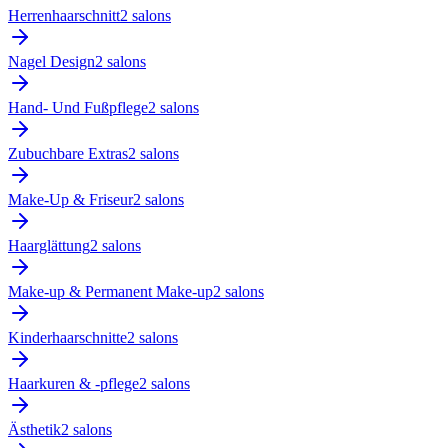
Herrenhaarschnitt
2
salon
s
Nagel Design
2
salon
s
Hand- Und Fußpflege
2
salon
s
Zubuchbare Extras
2
salon
s
Make-Up & Friseur
2
salon
s
Haarglättung
2
salon
s
Make-up & Permanent Make-up
2
salon
s
Kinderhaarschnitte
2
salon
s
Haarkuren & -pflege
2
salon
s
Ästhetik
2
salon
s