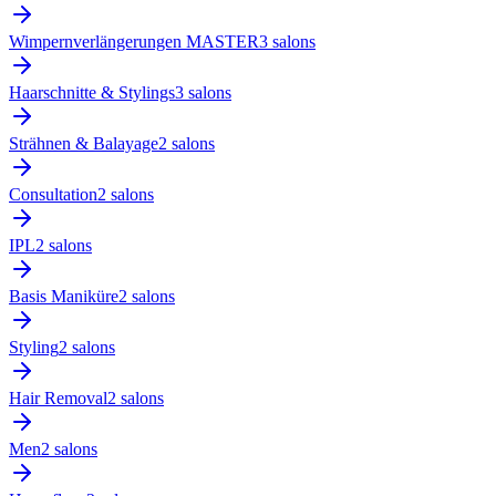
Wimpernverlängerungen MASTER
3
salon
s
Haarschnitte & Stylings
3
salon
s
Strähnen & Balayage
2
salon
s
Consultation
2
salon
s
IPL
2
salon
s
Basis Maniküre
2
salon
s
Styling
2
salon
s
Hair Removal
2
salon
s
Men
2
salon
s