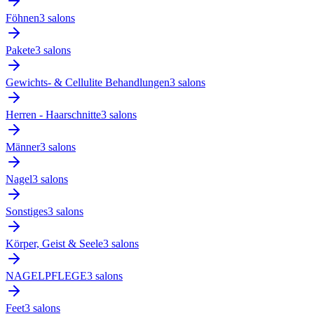
Föhnen
3
salon
s
Pakete
3
salon
s
Gewichts- & Cellulite Behandlungen
3
salon
s
Herren - Haarschnitte
3
salon
s
Männer
3
salon
s
Nagel
3
salon
s
Sonstiges
3
salon
s
Körper, Geist & Seele
3
salon
s
NAGELPFLEGE
3
salon
s
Feet
3
salon
s