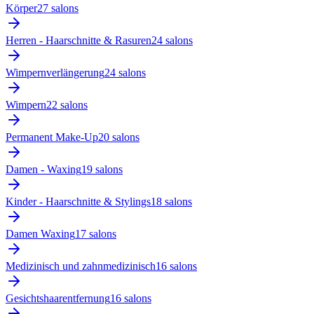
Körper
27
salon
s
Herren - Haarschnitte & Rasuren
24
salon
s
Wimpernverlängerung
24
salon
s
Wimpern
22
salon
s
Permanent Make-Up
20
salon
s
Damen - Waxing
19
salon
s
Kinder - Haarschnitte & Stylings
18
salon
s
Damen Waxing
17
salon
s
Medizinisch und zahnmedizinisch
16
salon
s
Gesichtshaarentfernung
16
salon
s