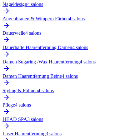
Nageldesign
4
salon
s
Augenbrauen & Wimpern Färben
4
salon
s
Dauerwelle
4
salon
s
Dauerhafte Haarentfernung Damen
4
salon
s
Damen Sugaring /Wax Haarentfernung
4
salon
s
Damen Haarentfernung Beine
4
salon
s
Styling & Föhnen
4
salon
s
Pflege
4
salon
s
HEAD SPA
3
salon
s
Laser Haarentfernung
3
salon
s