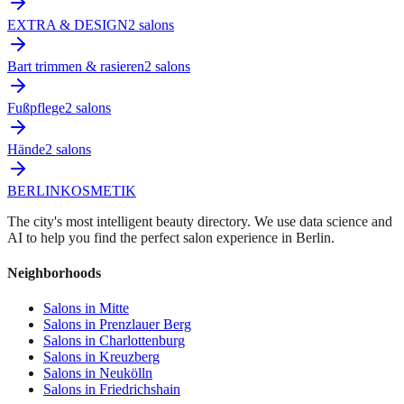
EXTRA & DESIGN
2
salon
s
Bart trimmen & rasieren
2
salon
s
Fußpflege
2
salon
s
Hände
2
salon
s
BERLIN
KOSMETIK
The city's most intelligent beauty directory. We use data science and
AI to help you find the perfect salon experience in Berlin.
Neighborhoods
Salons in
Mitte
Salons in
Prenzlauer Berg
Salons in
Charlottenburg
Salons in
Kreuzberg
Salons in
Neukölln
Salons in
Friedrichshain