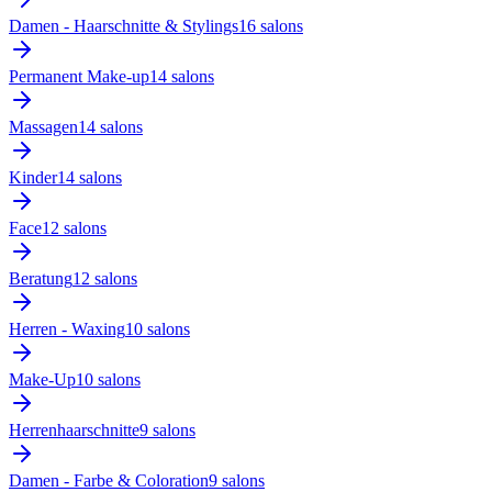
Damen - Haarschnitte & Stylings
16
salon
s
Permanent Make-up
14
salon
s
Massagen
14
salon
s
Kinder
14
salon
s
Face
12
salon
s
Beratung
12
salon
s
Herren - Waxing
10
salon
s
Make-Up
10
salon
s
Herrenhaarschnitte
9
salon
s
Damen - Farbe & Coloration
9
salon
s