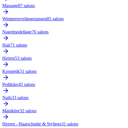
Massage
87
salon
s
Wimpernverlängerungen
85
salon
s
Nagelmodellage
76
salon
s
Hair
71
salon
s
Herren
53
salon
s
Kosmetik
51
salon
s
Pediküre
45
salon
s
Nails
33
salon
s
Maniküre
32
salon
s
Herren - Haarschnitte & Stylings
31
salon
s