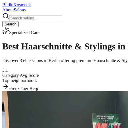
Berlin
Kosmetik
About
Salons
Search
Specialized Care
Best
Haarschnitte & Stylings
in 
Discover
3
elite salons in Berlin offering premium
Haarschnitte & Sty
3.1
Category Avg Score
Top neighborhood:
Prenzlauer Berg