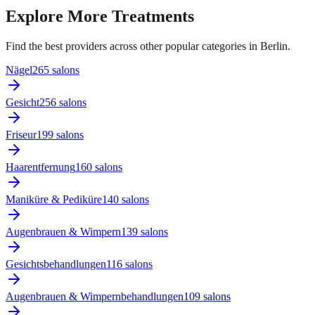
Explore More Treatments
Find the best providers across other popular categories in Berlin.
Nägel
265
salon
s
Gesicht
256
salon
s
Friseur
199
salon
s
Haarentfernung
160
salon
s
Maniküre & Pediküre
140
salon
s
Augenbrauen & Wimpern
139
salon
s
Gesichtsbehandlungen
116
salon
s
Augenbrauen & Wimpernbehandlungen
109
salon
s