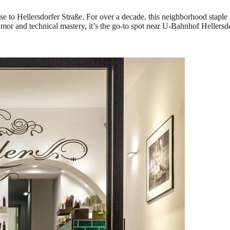
se to Hellersdorfer Straße. For over a decade, this neighborhood stapl
mor and technical mastery, it’s the go-to spot near U-Bahnhof Hellersd