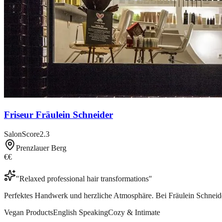
Friseur Fräulein Schneider
SalonScore
2.3
Prenzlauer Berg
€€
"
Relaxed professional hair transformations
"
Perfektes Handwerk und herzliche Atmosphäre. Bei Fräulein Schneider
Vegan Products
English Speaking
Cozy & Intimate