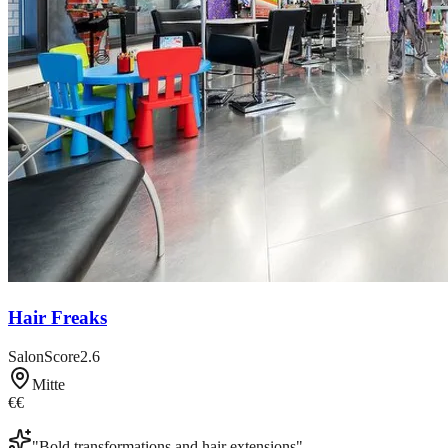
Hair Freaks
SalonScore
2.6
Mitte
€€
"
Bold transformations and hair extensions
"