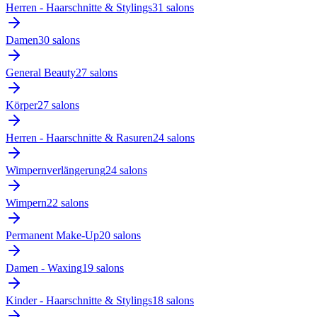
Herren - Haarschnitte & Stylings
31
salon
s
Damen
30
salon
s
General Beauty
27
salon
s
Körper
27
salon
s
Herren - Haarschnitte & Rasuren
24
salon
s
Wimpernverlängerung
24
salon
s
Wimpern
22
salon
s
Permanent Make-Up
20
salon
s
Damen - Waxing
19
salon
s
Kinder - Haarschnitte & Stylings
18
salon
s