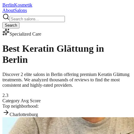
Berlin
Kosmetik
About
Salons
Search
Specialized Care
Best
Keratin Glättung
in
Berlin
Discover
2
elite salons in Berlin offering premium
Keratin Glättung
treatments. We analyzed thousands of reviews to find the most
consistent and highly-rated providers.
2.3
Category Avg Score
Top neighborhood:
Charlottenburg