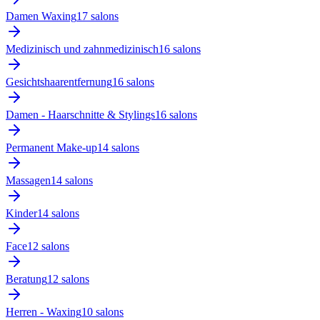
Damen Waxing
17
salon
s
Medizinisch und zahnmedizinisch
16
salon
s
Gesichtshaarentfernung
16
salon
s
Damen - Haarschnitte & Stylings
16
salon
s
Permanent Make-up
14
salon
s
Massagen
14
salon
s
Kinder
14
salon
s
Face
12
salon
s
Beratung
12
salon
s
Herren - Waxing
10
salon
s