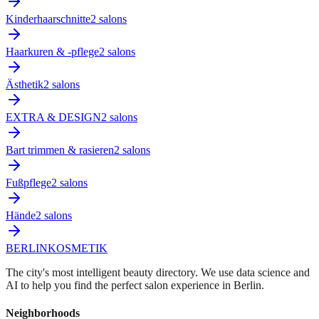
Kinderhaarschnitte
2
salon
s
Haarkuren & -pflege
2
salon
s
Ästhetik
2
salon
s
EXTRA & DESIGN
2
salon
s
Bart trimmen & rasieren
2
salon
s
Fußpflege
2
salon
s
Hände
2
salon
s
BERLIN
KOSMETIK
The city's most intelligent beauty directory. We use data science and
AI to help you find the perfect salon experience in Berlin.
Neighborhoods