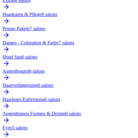
Extras
8
salon
s
Haarkuren & Pflege
8
salon
s
Promo Pakete
7
salon
s
Damen - Coloration & Farbe
7
salon
s
Head Spa
6
salon
s
Augenbrauen
6
salon
s
Haarverlängerung
6
salon
s
Haarlaser-Entfernung
6
salon
s
Augenbrauen Formen & Design
6
salon
s
Eyes
5
salon
s