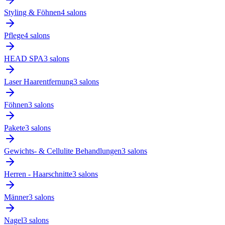
Styling & Föhnen
4
salon
s
Pflege
4
salon
s
HEAD SPA
3
salon
s
Laser Haarentfernung
3
salon
s
Föhnen
3
salon
s
Pakete
3
salon
s
Gewichts- & Cellulite Behandlungen
3
salon
s
Herren - Haarschnitte
3
salon
s
Männer
3
salon
s
Nagel
3
salon
s