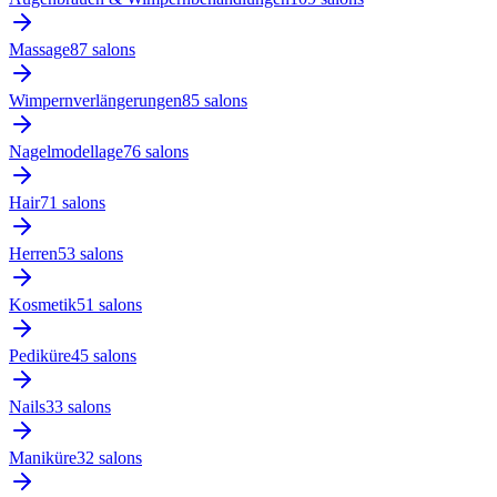
Massage
87
salon
s
Wimpernverlängerungen
85
salon
s
Nagelmodellage
76
salon
s
Hair
71
salon
s
Herren
53
salon
s
Kosmetik
51
salon
s
Pediküre
45
salon
s
Nails
33
salon
s
Maniküre
32
salon
s