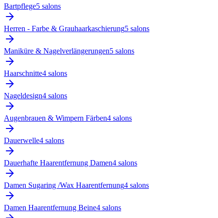
Bartpflege
5
salon
s
Herren - Farbe & Grauhaarkaschierung
5
salon
s
Maniküre & Nagelverlängerungen
5
salon
s
Haarschnitte
4
salon
s
Nageldesign
4
salon
s
Augenbrauen & Wimpern Färben
4
salon
s
Dauerwelle
4
salon
s
Dauerhafte Haarentfernung Damen
4
salon
s
Damen Sugaring /Wax Haarentfernung
4
salon
s
Damen Haarentfernung Beine
4
salon
s