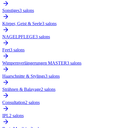
Sonstiges
3
salon
s
Körper, Geist & Seele
3
salon
s
NAGELPFLEGE
3
salon
s
Feet
3
salon
s
Wimpernverlängerungen MASTER
3
salon
s
Haarschnitte & Stylings
3
salon
s
Strähnen & Balayage
2
salon
s
Consultation
2
salon
s
IPL
2
salon
s