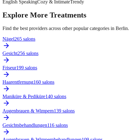
English Speaking
Cozy & Intimate
Trendy
Explore More Treatments
Find the best providers across other popular categories in Berlin.
Nägel
265
salon
s
Gesicht
256
salon
s
Friseur
199
salon
s
Haarentfernung
160
salon
s
Maniküre & Pediküre
140
salon
s
Augenbrauen & Wimpern
139
salon
s
Gesichtsbehandlungen
116
salon
s
Augenbrauen & Wimpernbehandlungen
109
salon
s