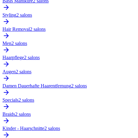
Basis Maniküre
2
salon
s
Styling
2
salon
s
Hair Removal
2
salon
s
Men
2
salon
s
Haarpflege
2
salon
s
Augen
2
salon
s
Damen Dauerhafte Haarentfernung
2
salon
s
Specials
2
salon
s
Braids
2
salon
s
Kinder - Haarschnitte
2
salon
s