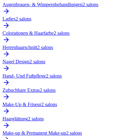
Augenbrauen- & Wimpernbehandlungen
2
salon
s
Ladies
2
salon
s
Colorationen & Haarfarbe
2
salon
s
Herrenhaarschnitt
2
salon
s
Nagel Design
2
salon
s
Hand- Und Fußpflege
2
salon
s
Zubuchbare Extras
2
salon
s
Make-Up & Friseur
2
salon
s
Haarglättung
2
salon
s
Make-up & Permanent Make-up
2
salon
s