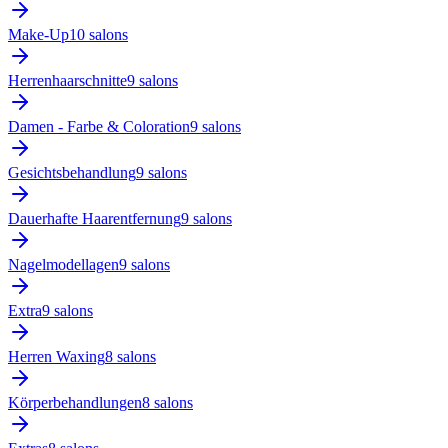
Make-Up
10
salon
s
Herrenhaarschnitte
9
salon
s
Damen - Farbe & Coloration
9
salon
s
Gesichtsbehandlung
9
salon
s
Dauerhafte Haarentfernung
9
salon
s
Nagelmodellagen
9
salon
s
Extra
9
salon
s
Herren Waxing
8
salon
s
Körperbehandlungen
8
salon
s