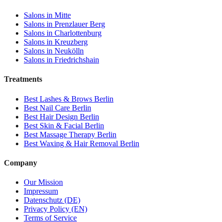
Salons in
Mitte
Salons in
Prenzlauer Berg
Salons in
Charlottenburg
Salons in
Kreuzberg
Salons in
Neukölln
Salons in
Friedrichshain
Treatments
Best
Lashes & Brows
Berlin
Best
Nail Care
Berlin
Best
Hair Design
Berlin
Best
Skin & Facial
Berlin
Best
Massage Therapy
Berlin
Best
Waxing & Hair Removal
Berlin
Company
Our Mission
Impressum
Datenschutz (DE)
Privacy Policy (EN)
Terms of Service