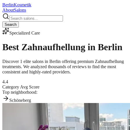
Berlin
Kosmetik
About
Salons
Search
Specialized Care
Best
Zahnaufhellung
in Berlin
Discover
1
elite salons in Berlin offering premium
Zahnaufhellung
treatments. We analyzed thousands of reviews to find the most
consistent and highly-rated providers.
4.4
Category Avg Score
Top neighborhood:
Schöneberg