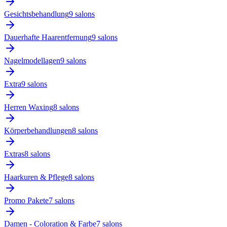
Gesichtsbehandlung
9
salon
s
Dauerhafte Haarentfernung
9
salon
s
Nagelmodellagen
9
salon
s
Extra
9
salon
s
Herren Waxing
8
salon
s
Körperbehandlungen
8
salon
s
Extras
8
salon
s
Haarkuren & Pflege
8
salon
s
Promo Pakete
7
salon
s
Damen - Coloration & Farbe
7
salon
s