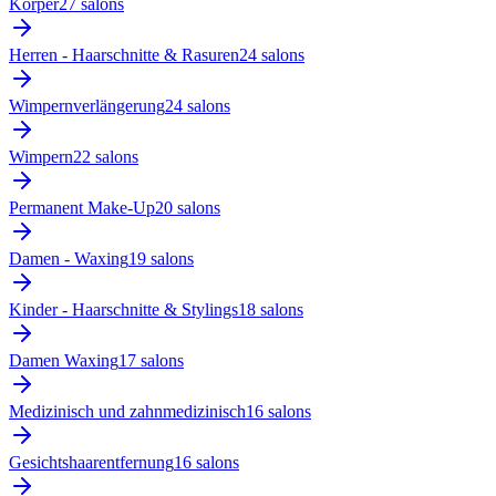
Körper
27
salon
s
Herren - Haarschnitte & Rasuren
24
salon
s
Wimpernverlängerung
24
salon
s
Wimpern
22
salon
s
Permanent Make-Up
20
salon
s
Damen - Waxing
19
salon
s
Kinder - Haarschnitte & Stylings
18
salon
s
Damen Waxing
17
salon
s
Medizinisch und zahnmedizinisch
16
salon
s
Gesichtshaarentfernung
16
salon
s