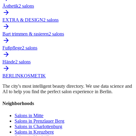
Ästhetik
2
salon
s
EXTRA & DESIGN
2
salon
s
Bart trimmen & rasieren
2
salon
s
Fußpflege
2
salon
s
Hände
2
salon
s
BERLIN
KOSMETIK
The city's most intelligent beauty directory. We use data science and
AI to help you find the perfect salon experience in Berlin.
Neighborhoods
Salons in
Mitte
Salons in
Prenzlauer Berg
Salons in
Charlottenburg
Salons in
Kreuzberg