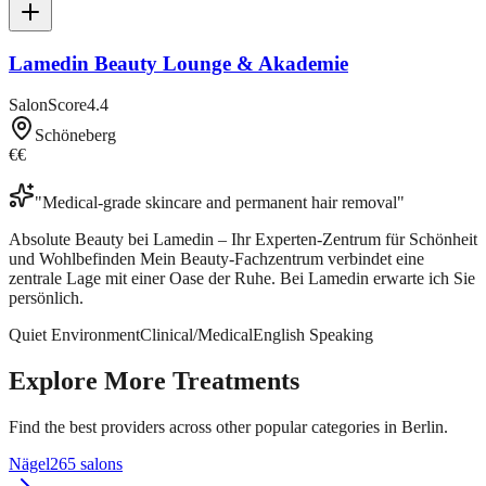
Lamedin Beauty Lounge & Akademie
SalonScore
4.4
Schöneberg
€€
"
Medical-grade skincare and permanent hair removal
"
Absolute Beauty bei Lamedin – Ihr Experten-Zentrum für Schönheit
und Wohlbefinden Mein Beauty-Fachzentrum verbindet eine
zentrale Lage mit einer Oase der Ruhe. Bei Lamedin erwarte ich Sie
persönlich.
Quiet Environment
Clinical/Medical
English Speaking
Explore More Treatments
Find the best providers across other popular categories in Berlin.
Nägel
265
salon
s