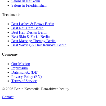
Salons in
Neukölln
Salons in
Friedrichshain
Treatments
Best
Lashes & Brows
Berlin
Best
Nail Care
Berlin
Best
Hair Design
Berlin
Best
Skin & Facial
Berlin
Best
Massage Therapy
Berlin
Best
Waxing & Hair Removal
Berlin
Company
Our Mission
Impressum
Datenschutz (DE)
Privacy Policy (EN)
Terms of Service
©
2026
Berlin Kosmetik. Data-driven beauty.
Contact