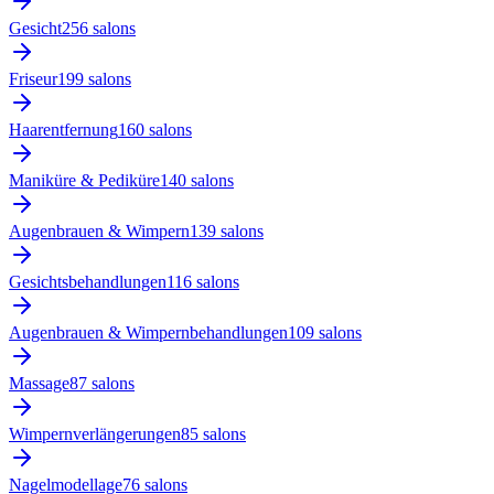
Gesicht
256
salon
s
Friseur
199
salon
s
Haarentfernung
160
salon
s
Maniküre & Pediküre
140
salon
s
Augenbrauen & Wimpern
139
salon
s
Gesichtsbehandlungen
116
salon
s
Augenbrauen & Wimpernbehandlungen
109
salon
s
Massage
87
salon
s
Wimpernverlängerungen
85
salon
s
Nagelmodellage
76
salon
s