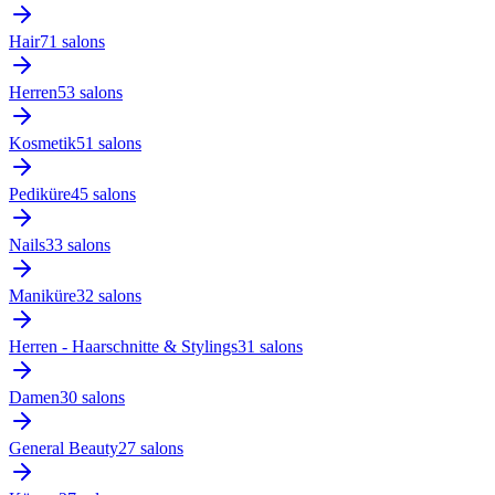
Hair
71
salon
s
Herren
53
salon
s
Kosmetik
51
salon
s
Pediküre
45
salon
s
Nails
33
salon
s
Maniküre
32
salon
s
Herren - Haarschnitte & Stylings
31
salon
s
Damen
30
salon
s
General Beauty
27
salon
s