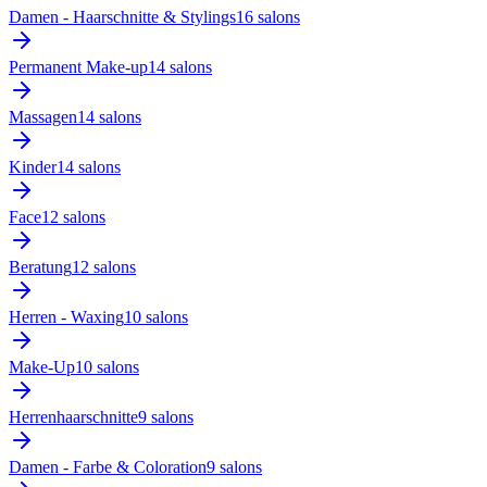
Damen - Haarschnitte & Stylings
16
salon
s
Permanent Make-up
14
salon
s
Massagen
14
salon
s
Kinder
14
salon
s
Face
12
salon
s
Beratung
12
salon
s
Herren - Waxing
10
salon
s
Make-Up
10
salon
s
Herrenhaarschnitte
9
salon
s
Damen - Farbe & Coloration
9
salon
s