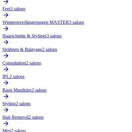
Feet
3
salon
s
Wimpernverlängerungen MASTER
3
salon
s
Haarschnitte & Stylings
3
salon
s
Strähnen & Balayage
2
salon
s
Consultation
2
salon
s
IPL
2
salon
s
Basis Maniküre
2
salon
s
Styling
2
salon
s
Hair Removal
2
salon
s
Men
2
salon
s