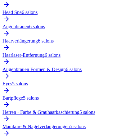
Head Spa
6
salon
s
Augenbrauen
6
salon
s
Haarverlängerung
6
salon
s
Haarlaser-Entfernung
6
salon
s
Augenbrauen Formen & Design
6
salon
s
Eyes
5
salon
s
Bartpflege
5
salon
s
Herren - Farbe & Grauhaarkaschierung
5
salon
s
Maniküre & Nagelverlängerungen
5
salon
s