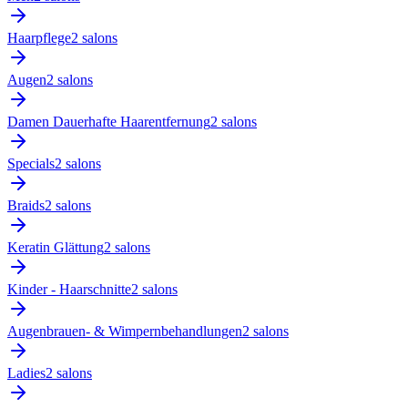
Haarpflege
2
salon
s
Augen
2
salon
s
Damen Dauerhafte Haarentfernung
2
salon
s
Specials
2
salon
s
Braids
2
salon
s
Keratin Glättung
2
salon
s
Kinder - Haarschnitte
2
salon
s
Augenbrauen- & Wimpernbehandlungen
2
salon
s
Ladies
2
salon
s