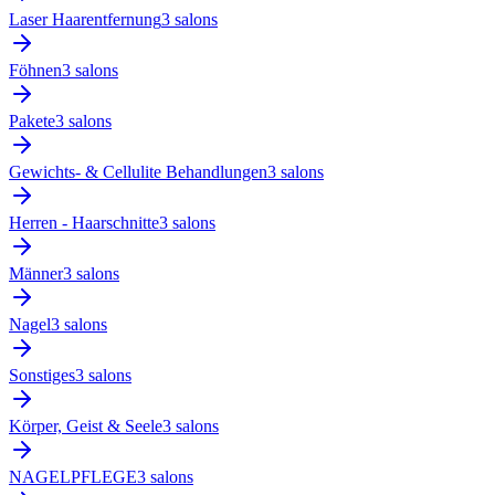
Laser Haarentfernung
3
salon
s
Föhnen
3
salon
s
Pakete
3
salon
s
Gewichts- & Cellulite Behandlungen
3
salon
s
Herren - Haarschnitte
3
salon
s
Männer
3
salon
s
Nagel
3
salon
s
Sonstiges
3
salon
s
Körper, Geist & Seele
3
salon
s
NAGELPFLEGE
3
salon
s