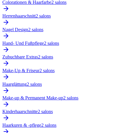
Colorationen & Haarfarbe
2
salon
s
Herrenhaarschnitt
2
salon
s
Nagel Design
2
salon
s
Hand- Und Fußpflege
2
salon
s
Zubuchbare Extras
2
salon
s
Make-Up & Friseur
2
salon
s
Haarglättung
2
salon
s
Make-up & Permanent Make-up
2
salon
s
Kinderhaarschnitte
2
salon
s
Haarkuren & -pflege
2
salon
s