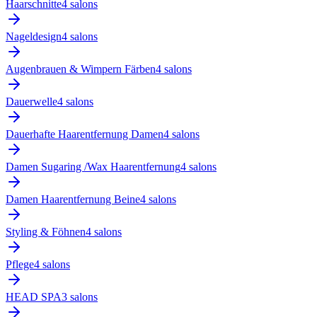
Haarschnitte
4
salon
s
Nageldesign
4
salon
s
Augenbrauen & Wimpern Färben
4
salon
s
Dauerwelle
4
salon
s
Dauerhafte Haarentfernung Damen
4
salon
s
Damen Sugaring /Wax Haarentfernung
4
salon
s
Damen Haarentfernung Beine
4
salon
s
Styling & Föhnen
4
salon
s
Pflege
4
salon
s
HEAD SPA
3
salon
s