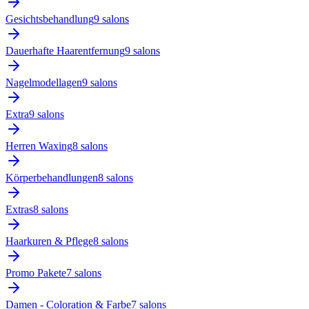
Gesichtsbehandlung
9
salon
s
Dauerhafte Haarentfernung
9
salon
s
Nagelmodellagen
9
salon
s
Extra
9
salon
s
Herren Waxing
8
salon
s
Körperbehandlungen
8
salon
s
Extras
8
salon
s
Haarkuren & Pflege
8
salon
s
Promo Pakete
7
salon
s
Damen - Coloration & Farbe
7
salon
s