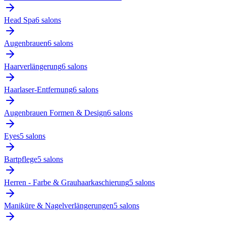
Head Spa
6
salon
s
Augenbrauen
6
salon
s
Haarverlängerung
6
salon
s
Haarlaser-Entfernung
6
salon
s
Augenbrauen Formen & Design
6
salon
s
Eyes
5
salon
s
Bartpflege
5
salon
s
Herren - Farbe & Grauhaarkaschierung
5
salon
s
Maniküre & Nagelverlängerungen
5
salon
s