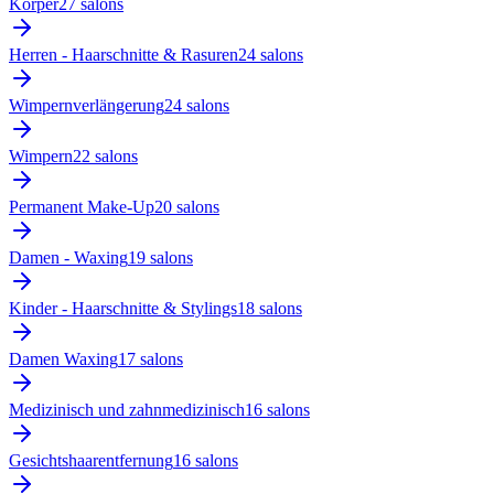
Körper
27
salon
s
Herren - Haarschnitte & Rasuren
24
salon
s
Wimpernverlängerung
24
salon
s
Wimpern
22
salon
s
Permanent Make-Up
20
salon
s
Damen - Waxing
19
salon
s
Kinder - Haarschnitte & Stylings
18
salon
s
Damen Waxing
17
salon
s
Medizinisch und zahnmedizinisch
16
salon
s
Gesichtshaarentfernung
16
salon
s