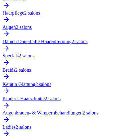
Haarpflege
2
salon
s
Augen
2
salon
s
Damen Dauerhafte Haarentfernung
2
salon
s
Specials
2
salon
s
Braids
2
salon
s
Keratin Glättung
2
salon
s
Kinder - Haarschnitte
2
salon
s
Augenbrauen- & Wimpernbehandlungen
2
salon
s
Ladies
2
salon
s