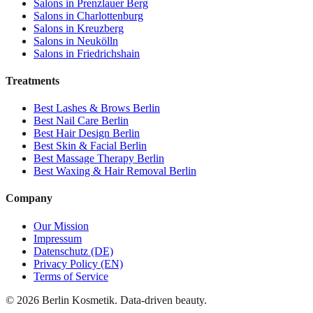
Salons in
Prenzlauer Berg
Salons in
Charlottenburg
Salons in
Kreuzberg
Salons in
Neukölln
Salons in
Friedrichshain
Treatments
Best
Lashes & Brows
Berlin
Best
Nail Care
Berlin
Best
Hair Design
Berlin
Best
Skin & Facial
Berlin
Best
Massage Therapy
Berlin
Best
Waxing & Hair Removal
Berlin
Company
Our Mission
Impressum
Datenschutz (DE)
Privacy Policy (EN)
Terms of Service
©
2026
Berlin Kosmetik. Data-driven beauty.