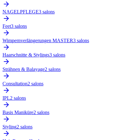
NAGELPFLEGE
3
salon
s
Feet
3
salon
s
Wimpernverlängerungen MASTER
3
salon
s
Haarschnitte & Stylings
3
salon
s
Strähnen & Balayage
2
salon
s
Consultation
2
salon
s
IPL
2
salon
s
Basis Maniküre
2
salon
s
Styling
2
salon
s