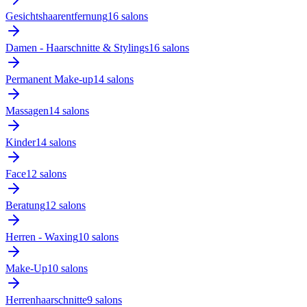
Gesichtshaarentfernung
16
salon
s
Damen - Haarschnitte & Stylings
16
salon
s
Permanent Make-up
14
salon
s
Massagen
14
salon
s
Kinder
14
salon
s
Face
12
salon
s
Beratung
12
salon
s
Herren - Waxing
10
salon
s
Make-Up
10
salon
s
Herrenhaarschnitte
9
salon
s