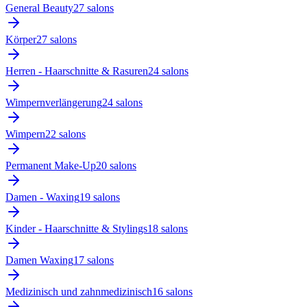
General Beauty
27
salon
s
Körper
27
salon
s
Herren - Haarschnitte & Rasuren
24
salon
s
Wimpernverlängerung
24
salon
s
Wimpern
22
salon
s
Permanent Make-Up
20
salon
s
Damen - Waxing
19
salon
s
Kinder - Haarschnitte & Stylings
18
salon
s
Damen Waxing
17
salon
s
Medizinisch und zahnmedizinisch
16
salon
s