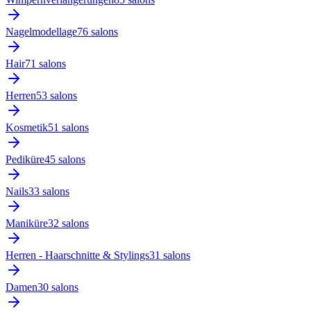
Nagelmodellage
76
salon
s
Hair
71
salon
s
Herren
53
salon
s
Kosmetik
51
salon
s
Pediküre
45
salon
s
Nails
33
salon
s
Maniküre
32
salon
s
Herren - Haarschnitte & Stylings
31
salon
s
Damen
30
salon
s