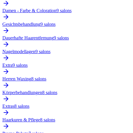
Damen - Farbe & Coloration
9
salon
s
Gesichtsbehandlung
9
salon
s
Dauerhafte Haarentfernung
9
salon
s
Nagelmodellagen
9
salon
s
Extra
9
salon
s
Herren Waxing
8
salon
s
Körperbehandlungen
8
salon
s
Extras
8
salon
s
Haarkuren & Pflege
8
salon
s