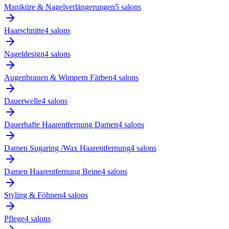
Maniküre & Nagelverlängerungen
5
salon
s
Haarschnitte
4
salon
s
Nageldesign
4
salon
s
Augenbrauen & Wimpern Färben
4
salon
s
Dauerwelle
4
salon
s
Dauerhafte Haarentfernung Damen
4
salon
s
Damen Sugaring /Wax Haarentfernung
4
salon
s
Damen Haarentfernung Beine
4
salon
s
Styling & Föhnen
4
salon
s
Pflege
4
salon
s