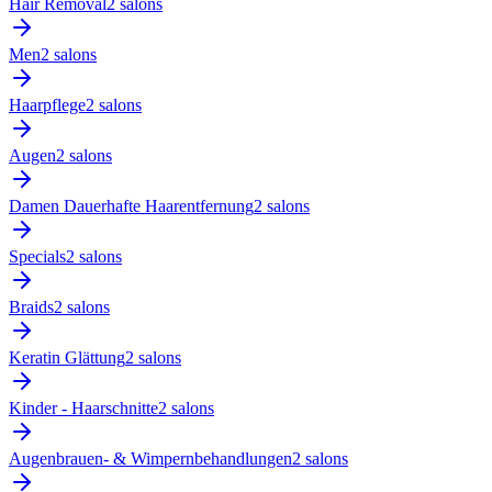
Hair Removal
2
salon
s
Men
2
salon
s
Haarpflege
2
salon
s
Augen
2
salon
s
Damen Dauerhafte Haarentfernung
2
salon
s
Specials
2
salon
s
Braids
2
salon
s
Keratin Glättung
2
salon
s
Kinder - Haarschnitte
2
salon
s
Augenbrauen- & Wimpernbehandlungen
2
salon
s