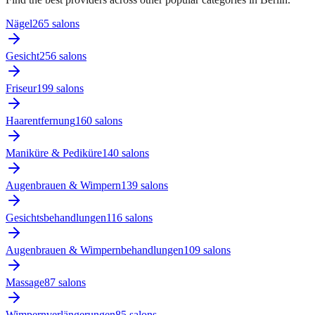
Nägel
265
salon
s
Gesicht
256
salon
s
Friseur
199
salon
s
Haarentfernung
160
salon
s
Maniküre & Pediküre
140
salon
s
Augenbrauen & Wimpern
139
salon
s
Gesichtsbehandlungen
116
salon
s
Augenbrauen & Wimpernbehandlungen
109
salon
s
Massage
87
salon
s
Wimpernverlängerungen
85
salon
s