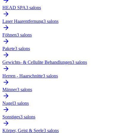
HEAD SPA
3
salon
s
Laser Haarentfernung
3
salon
s
Föhnen
3
salon
s
Pakete
3
salon
s
Gewichts- & Cellulite Behandlungen
3
salon
s
Herren - Haarschnitte
3
salon
s
Männer
3
salon
s
Nagel
3
salon
s
Sonstiges
3
salon
s
Körper, Geist & Seele
3
salon
s