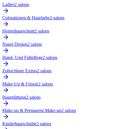
Ladies
2
salon
s
Colorationen & Haarfarbe
2
salon
s
Herrenhaarschnitt
2
salon
s
Nagel Design
2
salon
s
Hand- Und Fußpflege
2
salon
s
Zubuchbare Extras
2
salon
s
Make-Up & Friseur
2
salon
s
Haarglättung
2
salon
s
Make-up & Permanent Make-up
2
salon
s
Kinderhaarschnitte
2
salon
s