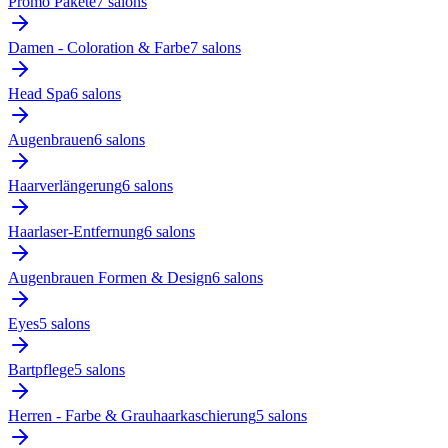
Promo Pakete
7
salon
s
Damen - Coloration & Farbe
7
salon
s
Head Spa
6
salon
s
Augenbrauen
6
salon
s
Haarverlängerung
6
salon
s
Haarlaser-Entfernung
6
salon
s
Augenbrauen Formen & Design
6
salon
s
Eyes
5
salon
s
Bartpflege
5
salon
s
Herren - Farbe & Grauhaarkaschierung
5
salon
s