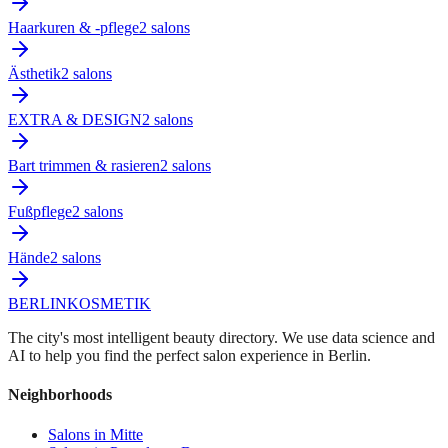
Haarkuren & -pflege
2
salon
s
Ästhetik
2
salon
s
EXTRA & DESIGN
2
salon
s
Bart trimmen & rasieren
2
salon
s
Fußpflege
2
salon
s
Hände
2
salon
s
BERLIN
KOSMETIK
The city's most intelligent beauty directory. We use data science and
AI to help you find the perfect salon experience in Berlin.
Neighborhoods
Salons in
Mitte