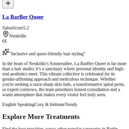
La BarBer Queer
SalonScore
5.2
Neukölln
€€
"
Inclusive and queer-friendly hair styling
"
In the heart of Neukölln’s Sonnenallee, La BarBer Queer is far more
than a hair studio; it’s a sanctuary where personal identity and high-
end aesthetics meet. This vibrant collective is celebrated for its
gender-affirming approach and meticulous technique. Whether
you're seeking a razor-sharp skin fade, a transformative spiral perm,
or expert cornrows, the team prioritizes honest consultation and a
warm atmosphere that makes every visitor feel truly seen.
English Speaking
Cozy & Intimate
Trendy
Explore More Treatments
Find the best providers across other popular categories in Berlin.