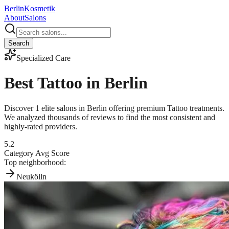
Berlin
Kosmetik
About
Salons
Search
Specialized Care
Best
Tattoo
in Berlin
Discover
1
elite salons in Berlin offering premium
Tattoo
treatments.
We analyzed thousands of reviews to find the most consistent and
highly-rated providers.
5.2
Category Avg Score
Top neighborhood:
Neukölln