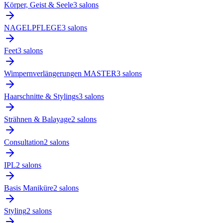
Körper, Geist & Seele
3
salon
s
NAGELPFLEGE
3
salon
s
Feet
3
salon
s
Wimpernverlängerungen MASTER
3
salon
s
Haarschnitte & Stylings
3
salon
s
Strähnen & Balayage
2
salon
s
Consultation
2
salon
s
IPL
2
salon
s
Basis Maniküre
2
salon
s
Styling
2
salon
s