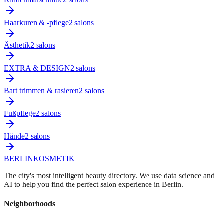
Haarkuren & -pflege
2
salon
s
Ästhetik
2
salon
s
EXTRA & DESIGN
2
salon
s
Bart trimmen & rasieren
2
salon
s
Fußpflege
2
salon
s
Hände
2
salon
s
BERLIN
KOSMETIK
The city's most intelligent beauty directory. We use data science and
AI to help you find the perfect salon experience in Berlin.
Neighborhoods