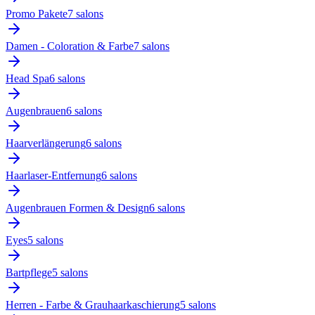
Promo Pakete
7
salon
s
Damen - Coloration & Farbe
7
salon
s
Head Spa
6
salon
s
Augenbrauen
6
salon
s
Haarverlängerung
6
salon
s
Haarlaser-Entfernung
6
salon
s
Augenbrauen Formen & Design
6
salon
s
Eyes
5
salon
s
Bartpflege
5
salon
s
Herren - Farbe & Grauhaarkaschierung
5
salon
s