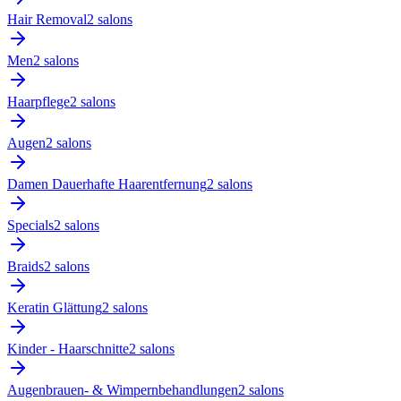
Hair Removal
2
salon
s
Men
2
salon
s
Haarpflege
2
salon
s
Augen
2
salon
s
Damen Dauerhafte Haarentfernung
2
salon
s
Specials
2
salon
s
Braids
2
salon
s
Keratin Glättung
2
salon
s
Kinder - Haarschnitte
2
salon
s
Augenbrauen- & Wimpernbehandlungen
2
salon
s