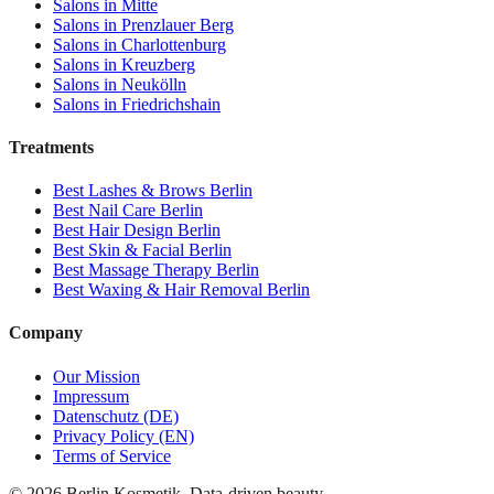
Salons in
Mitte
Salons in
Prenzlauer Berg
Salons in
Charlottenburg
Salons in
Kreuzberg
Salons in
Neukölln
Salons in
Friedrichshain
Treatments
Best
Lashes & Brows
Berlin
Best
Nail Care
Berlin
Best
Hair Design
Berlin
Best
Skin & Facial
Berlin
Best
Massage Therapy
Berlin
Best
Waxing & Hair Removal
Berlin
Company
Our Mission
Impressum
Datenschutz (DE)
Privacy Policy (EN)
Terms of Service
©
2026
Berlin Kosmetik. Data-driven beauty.