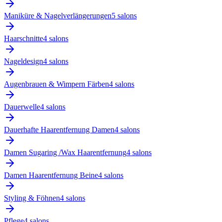
Maniküre & Nagelverlängerungen
5
salon
s
Haarschnitte
4
salon
s
Nageldesign
4
salon
s
Augenbrauen & Wimpern Färben
4
salon
s
Dauerwelle
4
salon
s
Dauerhafte Haarentfernung Damen
4
salon
s
Damen Sugaring /Wax Haarentfernung
4
salon
s
Damen Haarentfernung Beine
4
salon
s
Styling & Föhnen
4
salon
s
Pflege
4
salon
s