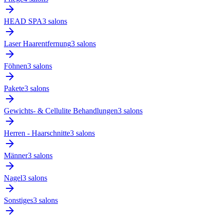
HEAD SPA
3
salon
s
Laser Haarentfernung
3
salon
s
Föhnen
3
salon
s
Pakete
3
salon
s
Gewichts- & Cellulite Behandlungen
3
salon
s
Herren - Haarschnitte
3
salon
s
Männer
3
salon
s
Nagel
3
salon
s
Sonstiges
3
salon
s