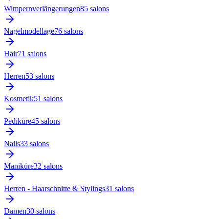
Wimpernverlängerungen
85
salon
s
Nagelmodellage
76
salon
s
Hair
71
salon
s
Herren
53
salon
s
Kosmetik
51
salon
s
Pediküre
45
salon
s
Nails
33
salon
s
Maniküre
32
salon
s
Herren - Haarschnitte & Stylings
31
salon
s
Damen
30
salon
s