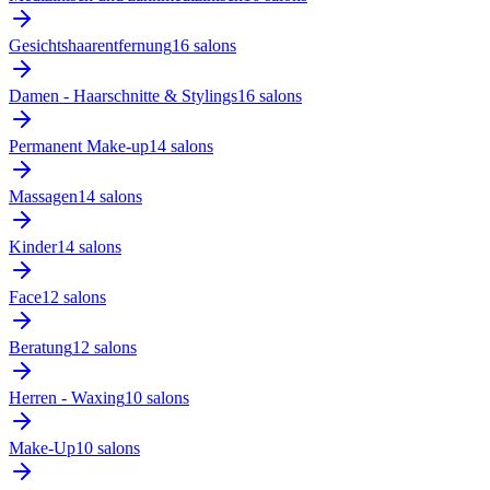
Gesichtshaarentfernung
16
salon
s
Damen - Haarschnitte & Stylings
16
salon
s
Permanent Make-up
14
salon
s
Massagen
14
salon
s
Kinder
14
salon
s
Face
12
salon
s
Beratung
12
salon
s
Herren - Waxing
10
salon
s
Make-Up
10
salon
s