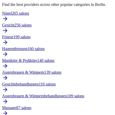
Find the best providers across other popular categories in Berlin.
Nägel
265
salon
s
Gesicht
256
salon
s
Friseur
199
salon
s
Haarentfernung
160
salon
s
Maniküre & Pediküre
140
salon
s
Augenbrauen & Wimpern
139
salon
s
Gesichtsbehandlungen
116
salon
s
Augenbrauen & Wimpernbehandlungen
109
salon
s
Massage
87
salon
s