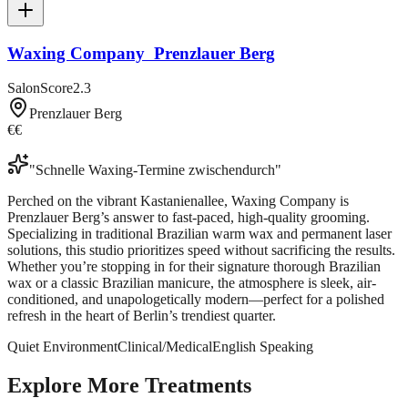
Waxing Company ️ Prenzlauer Berg
SalonScore
2.3
Prenzlauer Berg
€€
"
Schnelle Waxing-Termine zwischendurch
"
Perched on the vibrant Kastanienallee, Waxing Company is
Prenzlauer Berg’s answer to fast-paced, high-quality grooming.
Specializing in traditional Brazilian warm wax and permanent laser
solutions, this studio prioritizes speed without sacrificing the results.
Whether you’re stopping in for their signature thorough Brazilian
wax or a classic Brazilian manicure, the atmosphere is sleek, air-
conditioned, and unapologetically modern—perfect for a polished
refresh in the heart of Berlin’s trendiest quarter.
Quiet Environment
Clinical/Medical
English Speaking
Explore More Treatments