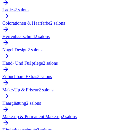
Ladies
2
salon
s
Colorationen & Haarfarbe
2
salon
s
Herrenhaarschnitt
2
salon
s
Nagel Design
2
salon
s
Hand- Und Fußpflege
2
salon
s
Zubuchbare Extras
2
salon
s
Make-Up & Friseur
2
salon
s
Haarglättung
2
salon
s
Make-up & Permanent Make-up
2
salon
s
Kinderhaarschnitte
2
salon
s