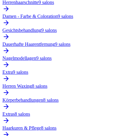
Herrenhaarschnitte
9
salon
s
Damen - Farbe & Coloration
9
salon
s
Gesichtsbehandlung
9
salon
s
Dauerhafte Haarentfernung
9
salon
s
Nagelmodellagen
9
salon
s
Extra
9
salon
s
Herren Waxing
8
salon
s
Körperbehandlungen
8
salon
s
Extras
8
salon
s
Haarkuren & Pflege
8
salon
s