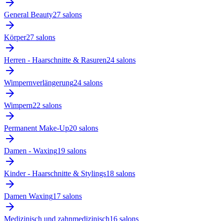
General Beauty
27
salon
s
Körper
27
salon
s
Herren - Haarschnitte & Rasuren
24
salon
s
Wimpernverlängerung
24
salon
s
Wimpern
22
salon
s
Permanent Make-Up
20
salon
s
Damen - Waxing
19
salon
s
Kinder - Haarschnitte & Stylings
18
salon
s
Damen Waxing
17
salon
s
Medizinisch und zahnmedizinisch
16
salon
s