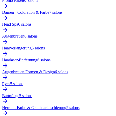
Promo Pakete
7
salon
s
Damen - Coloration & Farbe
7
salon
s
Head Spa
6
salon
s
Augenbrauen
6
salon
s
Haarverlängerung
6
salon
s
Haarlaser-Entfernung
6
salon
s
Augenbrauen Formen & Design
6
salon
s
Eyes
5
salon
s
Bartpflege
5
salon
s
Herren - Farbe & Grauhaarkaschierung
5
salon
s