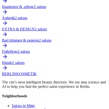
Haarkuren & -pflege
2
salon
s
Ästhetik
2
salon
s
EXTRA & DESIGN
2
salon
s
Bart trimmen & rasieren
2
salon
s
Fußpflege
2
salon
s
Hände
2
salon
s
BERLIN
KOSMETIK
The city's most intelligent beauty directory. We use data science and
AI to help you find the perfect salon experience in Berlin.
Neighborhoods
Salons in
Mitte