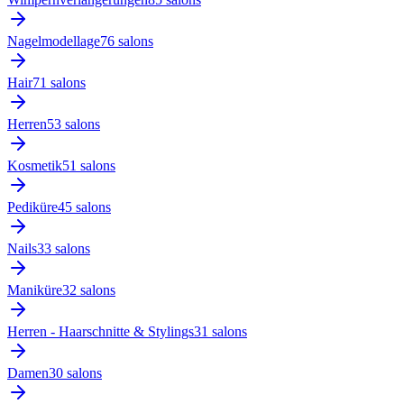
Nagelmodellage
76
salon
s
Hair
71
salon
s
Herren
53
salon
s
Kosmetik
51
salon
s
Pediküre
45
salon
s
Nails
33
salon
s
Maniküre
32
salon
s
Herren - Haarschnitte & Stylings
31
salon
s
Damen
30
salon
s