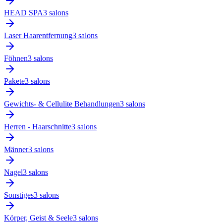
HEAD SPA
3
salon
s
Laser Haarentfernung
3
salon
s
Föhnen
3
salon
s
Pakete
3
salon
s
Gewichts- & Cellulite Behandlungen
3
salon
s
Herren - Haarschnitte
3
salon
s
Männer
3
salon
s
Nagel
3
salon
s
Sonstiges
3
salon
s
Körper, Geist & Seele
3
salon
s