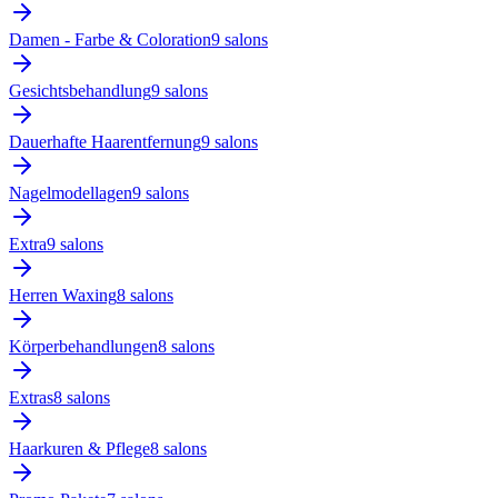
Damen - Farbe & Coloration
9
salon
s
Gesichtsbehandlung
9
salon
s
Dauerhafte Haarentfernung
9
salon
s
Nagelmodellagen
9
salon
s
Extra
9
salon
s
Herren Waxing
8
salon
s
Körperbehandlungen
8
salon
s
Extras
8
salon
s
Haarkuren & Pflege
8
salon
s