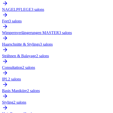
NAGELPFLEGE
3
salon
s
Feet
3
salon
s
Wimpernverlängerungen MASTER
3
salon
s
Haarschnitte & Stylings
3
salon
s
Strähnen & Balayage
2
salon
s
Consultation
2
salon
s
IPL
2
salon
s
Basis Maniküre
2
salon
s
Styling
2
salon
s