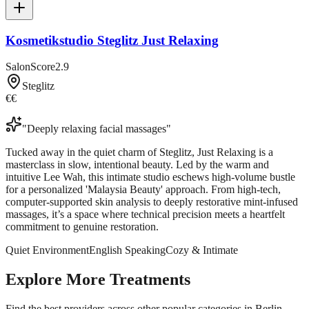
Kosmetikstudio Steglitz Just Relaxing
SalonScore
2.9
Steglitz
€€
"
Deeply relaxing facial massages
"
Tucked away in the quiet charm of Steglitz, Just Relaxing is a
masterclass in slow, intentional beauty. Led by the warm and
intuitive Lee Wah, this intimate studio eschews high-volume bustle
for a personalized 'Malaysia Beauty' approach. From high-tech,
computer-supported skin analysis to deeply restorative mint-infused
massages, it’s a space where technical precision meets a heartfelt
commitment to genuine restoration.
Quiet Environment
English Speaking
Cozy & Intimate
Explore More Treatments
Find the best providers across other popular categories in Berlin.