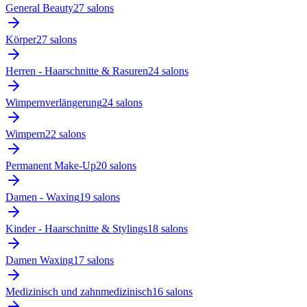
General Beauty
27
salon
s
Körper
27
salon
s
Herren - Haarschnitte & Rasuren
24
salon
s
Wimpernverlängerung
24
salon
s
Wimpern
22
salon
s
Permanent Make-Up
20
salon
s
Damen - Waxing
19
salon
s
Kinder - Haarschnitte & Stylings
18
salon
s
Damen Waxing
17
salon
s
Medizinisch und zahnmedizinisch
16
salon
s