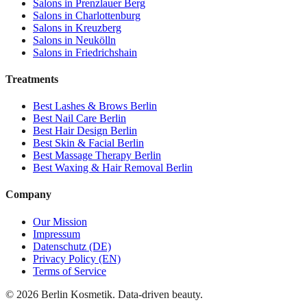
Salons in
Prenzlauer Berg
Salons in
Charlottenburg
Salons in
Kreuzberg
Salons in
Neukölln
Salons in
Friedrichshain
Treatments
Best
Lashes & Brows
Berlin
Best
Nail Care
Berlin
Best
Hair Design
Berlin
Best
Skin & Facial
Berlin
Best
Massage Therapy
Berlin
Best
Waxing & Hair Removal
Berlin
Company
Our Mission
Impressum
Datenschutz (DE)
Privacy Policy (EN)
Terms of Service
©
2026
Berlin Kosmetik. Data-driven beauty.