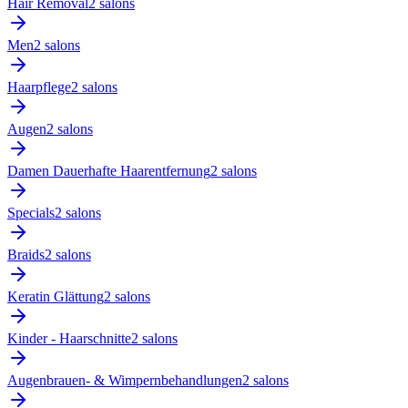
Hair Removal
2
salon
s
Men
2
salon
s
Haarpflege
2
salon
s
Augen
2
salon
s
Damen Dauerhafte Haarentfernung
2
salon
s
Specials
2
salon
s
Braids
2
salon
s
Keratin Glättung
2
salon
s
Kinder - Haarschnitte
2
salon
s
Augenbrauen- & Wimpernbehandlungen
2
salon
s