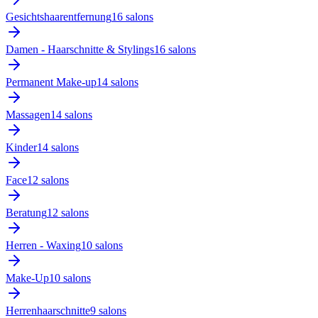
Gesichtshaarentfernung
16
salon
s
Damen - Haarschnitte & Stylings
16
salon
s
Permanent Make-up
14
salon
s
Massagen
14
salon
s
Kinder
14
salon
s
Face
12
salon
s
Beratung
12
salon
s
Herren - Waxing
10
salon
s
Make-Up
10
salon
s
Herrenhaarschnitte
9
salon
s