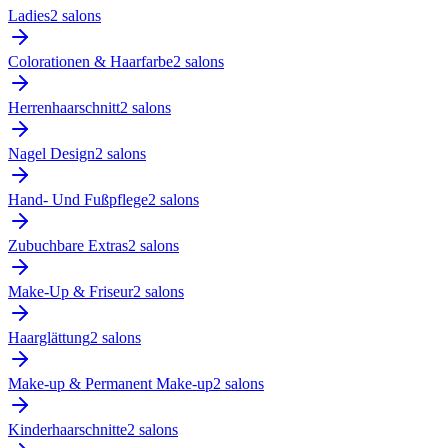
Ladies
2
salon
s
Colorationen & Haarfarbe
2
salon
s
Herrenhaarschnitt
2
salon
s
Nagel Design
2
salon
s
Hand- Und Fußpflege
2
salon
s
Zubuchbare Extras
2
salon
s
Make-Up & Friseur
2
salon
s
Haarglättung
2
salon
s
Make-up & Permanent Make-up
2
salon
s
Kinderhaarschnitte
2
salon
s