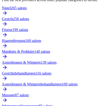
Nägel
265
salon
s
Gesicht
256
salon
s
Friseur
199
salon
s
Haarentfernung
160
salon
s
Maniküre & Pediküre
140
salon
s
Augenbrauen & Wimpern
139
salon
s
Gesichtsbehandlungen
116
salon
s
Augenbrauen & Wimpernbehandlungen
109
salon
s
Massage
87
salon
s
Wimpernverlängerungen
85
salon
s