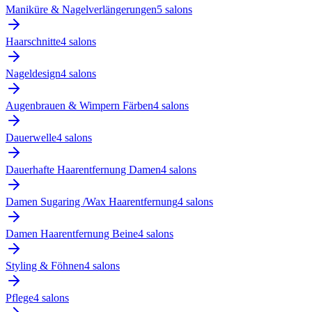
Maniküre & Nagelverlängerungen
5
salon
s
Haarschnitte
4
salon
s
Nageldesign
4
salon
s
Augenbrauen & Wimpern Färben
4
salon
s
Dauerwelle
4
salon
s
Dauerhafte Haarentfernung Damen
4
salon
s
Damen Sugaring /Wax Haarentfernung
4
salon
s
Damen Haarentfernung Beine
4
salon
s
Styling & Föhnen
4
salon
s
Pflege
4
salon
s