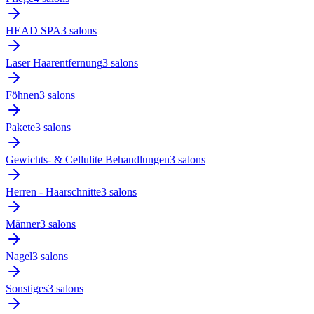
HEAD SPA
3
salon
s
Laser Haarentfernung
3
salon
s
Föhnen
3
salon
s
Pakete
3
salon
s
Gewichts- & Cellulite Behandlungen
3
salon
s
Herren - Haarschnitte
3
salon
s
Männer
3
salon
s
Nagel
3
salon
s
Sonstiges
3
salon
s