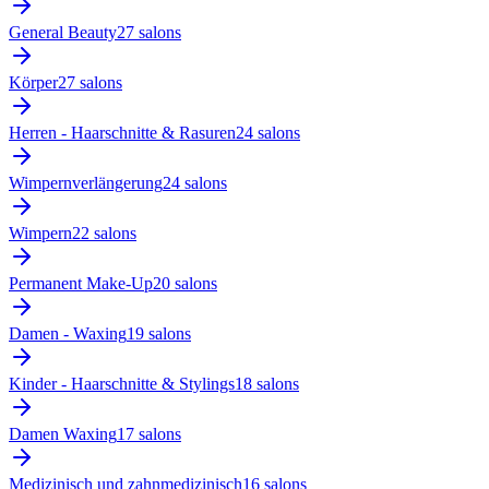
General Beauty
27
salon
s
Körper
27
salon
s
Herren - Haarschnitte & Rasuren
24
salon
s
Wimpernverlängerung
24
salon
s
Wimpern
22
salon
s
Permanent Make-Up
20
salon
s
Damen - Waxing
19
salon
s
Kinder - Haarschnitte & Stylings
18
salon
s
Damen Waxing
17
salon
s
Medizinisch und zahnmedizinisch
16
salon
s