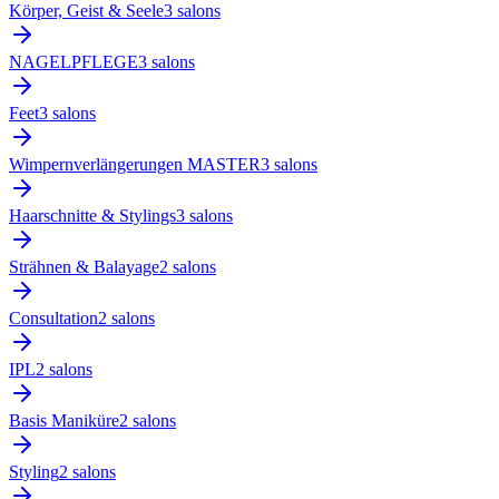
Körper, Geist & Seele
3
salon
s
NAGELPFLEGE
3
salon
s
Feet
3
salon
s
Wimpernverlängerungen MASTER
3
salon
s
Haarschnitte & Stylings
3
salon
s
Strähnen & Balayage
2
salon
s
Consultation
2
salon
s
IPL
2
salon
s
Basis Maniküre
2
salon
s
Styling
2
salon
s