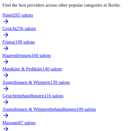
Find the best providers across other popular categories in Berlin.
Nägel
265
salon
s
Gesicht
256
salon
s
Friseur
199
salon
s
Haarentfernung
160
salon
s
Maniküre & Pediküre
140
salon
s
Augenbrauen & Wimpern
139
salon
s
Gesichtsbehandlungen
116
salon
s
Augenbrauen & Wimpernbehandlungen
109
salon
s
Massage
87
salon
s