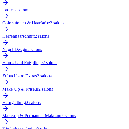
Ladies
2
salon
s
Colorationen & Haarfarbe
2
salon
s
Herrenhaarschnitt
2
salon
s
Nagel Design
2
salon
s
Hand- Und Fußpflege
2
salon
s
Zubuchbare Extras
2
salon
s
Make-Up & Friseur
2
salon
s
Haarglättung
2
salon
s
Make-up & Permanent Make-up
2
salon
s
Kinderhaarschnitte
2
salon
s