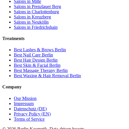
Salons in
Mitte
Salons in
Prenzlauer Berg
Salons in
Charlottenburg
Salons in
Kreuzberg
Salons in
Neukölln
Salons in
Friedrichshain
Treatments
Best
Lashes & Brows
Berlin
Best
Nail Care
Berlin
Best
Hair Design
Berlin
Best
Skin & Facial
Berlin
Best
Massage Therapy
Berlin
Best
Waxing & Hair Removal
Berlin
Company
Our Mission
Impressum
Datenschutz (DE)
Privacy Policy (EN)
Terms of Service
©
2026
Berlin Kosmetik. Data-driven beauty.