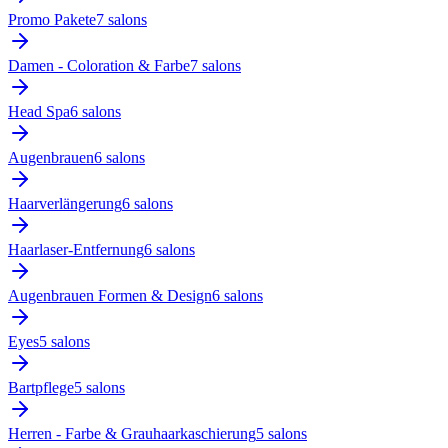
Promo Pakete
7
salon
s
Damen - Coloration & Farbe
7
salon
s
Head Spa
6
salon
s
Augenbrauen
6
salon
s
Haarverlängerung
6
salon
s
Haarlaser-Entfernung
6
salon
s
Augenbrauen Formen & Design
6
salon
s
Eyes
5
salon
s
Bartpflege
5
salon
s
Herren - Farbe & Grauhaarkaschierung
5
salon
s