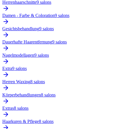
Herrenhaarschnitte
9
salon
s
Damen - Farbe & Coloration
9
salon
s
Gesichtsbehandlung
9
salon
s
Dauerhafte Haarentfernung
9
salon
s
Nagelmodellagen
9
salon
s
Extra
9
salon
s
Herren Waxing
8
salon
s
Körperbehandlungen
8
salon
s
Extras
8
salon
s
Haarkuren & Pflege
8
salon
s