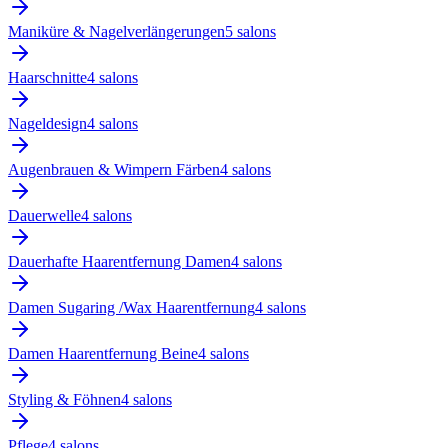
Maniküre & Nagelverlängerungen
5
salon
s
Haarschnitte
4
salon
s
Nageldesign
4
salon
s
Augenbrauen & Wimpern Färben
4
salon
s
Dauerwelle
4
salon
s
Dauerhafte Haarentfernung Damen
4
salon
s
Damen Sugaring /Wax Haarentfernung
4
salon
s
Damen Haarentfernung Beine
4
salon
s
Styling & Föhnen
4
salon
s
Pflege
4
salon
s