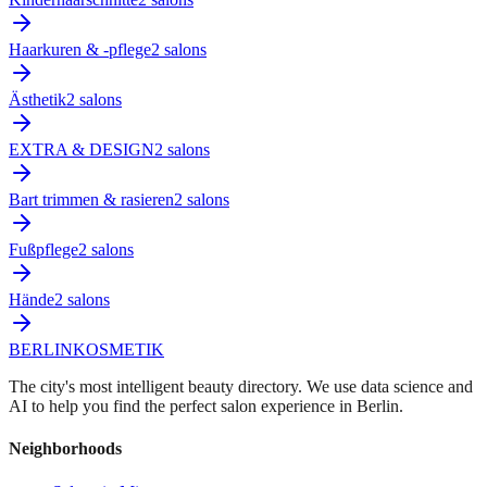
Haarkuren & -pflege
2
salon
s
Ästhetik
2
salon
s
EXTRA & DESIGN
2
salon
s
Bart trimmen & rasieren
2
salon
s
Fußpflege
2
salon
s
Hände
2
salon
s
BERLIN
KOSMETIK
The city's most intelligent beauty directory. We use data science and
AI to help you find the perfect salon experience in Berlin.
Neighborhoods