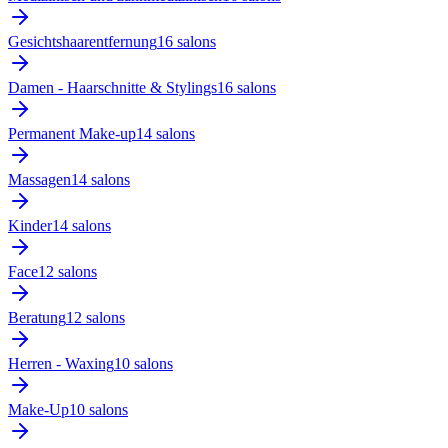
Gesichtshaarentfernung
16
salon
s
Damen - Haarschnitte & Stylings
16
salon
s
Permanent Make-up
14
salon
s
Massagen
14
salon
s
Kinder
14
salon
s
Face
12
salon
s
Beratung
12
salon
s
Herren - Waxing
10
salon
s
Make-Up
10
salon
s