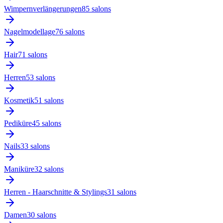
Wimpernverlängerungen
85
salon
s
Nagelmodellage
76
salon
s
Hair
71
salon
s
Herren
53
salon
s
Kosmetik
51
salon
s
Pediküre
45
salon
s
Nails
33
salon
s
Maniküre
32
salon
s
Herren - Haarschnitte & Stylings
31
salon
s
Damen
30
salon
s