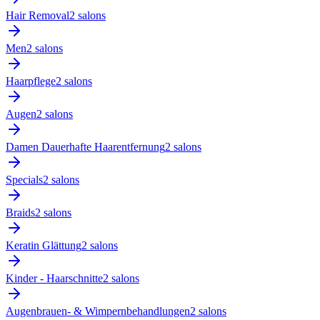
Hair Removal
2
salon
s
Men
2
salon
s
Haarpflege
2
salon
s
Augen
2
salon
s
Damen Dauerhafte Haarentfernung
2
salon
s
Specials
2
salon
s
Braids
2
salon
s
Keratin Glättung
2
salon
s
Kinder - Haarschnitte
2
salon
s
Augenbrauen- & Wimpernbehandlungen
2
salon
s