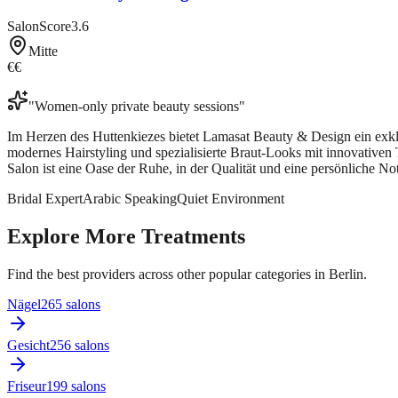
SalonScore
3.6
Mitte
€€
"
Women-only private beauty sessions
"
Im Herzen des Huttenkiezes bietet Lamasat Beauty & Design ein exklu
modernes Hairstyling und spezialisierte Braut-Looks mit innovative
Salon ist eine Oase der Ruhe, in der Qualität und eine persönliche Note
Bridal Expert
Arabic Speaking
Quiet Environment
Explore More Treatments
Find the best providers across other popular categories in Berlin.
Nägel
265
salon
s
Gesicht
256
salon
s
Friseur
199
salon
s