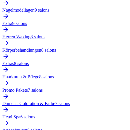
Nagelmodellagen
9
salon
s
Extra
9
salon
s
Herren Waxing
8
salon
s
Körperbehandlungen
8
salon
s
Extras
8
salon
s
Haarkuren & Pflege
8
salon
s
Promo Pakete
7
salon
s
Damen - Coloration & Farbe
7
salon
s
Head Spa
6
salon
s