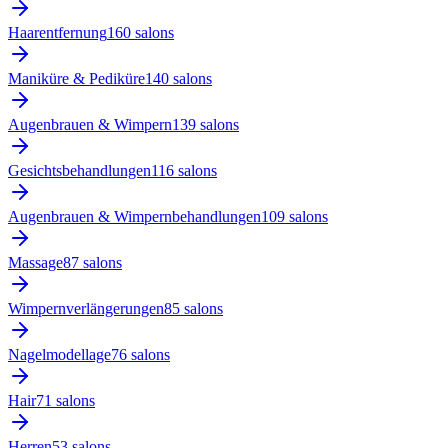
Haarentfernung
160
salon
s
Maniküre & Pediküre
140
salon
s
Augenbrauen & Wimpern
139
salon
s
Gesichtsbehandlungen
116
salon
s
Augenbrauen & Wimpernbehandlungen
109
salon
s
Massage
87
salon
s
Wimpernverlängerungen
85
salon
s
Nagelmodellage
76
salon
s
Hair
71
salon
s
Herren
53
salon
s