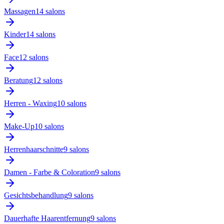
Massagen
14
salon
s
Kinder
14
salon
s
Face
12
salon
s
Beratung
12
salon
s
Herren - Waxing
10
salon
s
Make-Up
10
salon
s
Herrenhaarschnitte
9
salon
s
Damen - Farbe & Coloration
9
salon
s
Gesichtsbehandlung
9
salon
s
Dauerhafte Haarentfernung
9
salon
s