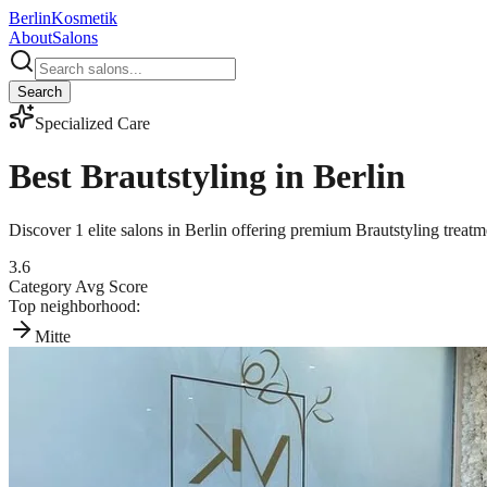
Berlin
Kosmetik
About
Salons
Search
Specialized Care
Best
Brautstyling
in Berlin
Discover
1
elite salons in Berlin offering premium
Brautstyling
treatm
3.6
Category Avg Score
Top neighborhood:
Mitte