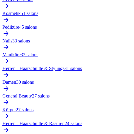
Kosmetik
51
salon
s
Pediküre
45
salon
s
Nails
33
salon
s
Maniküre
32
salon
s
Herren - Haarschnitte & Stylings
31
salon
s
Damen
30
salon
s
General Beauty
27
salon
s
Körper
27
salon
s
Herren - Haarschnitte & Rasuren
24
salon
s