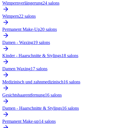
Wimpernverlängerung
24
salon
s
Wimpern
22
salon
s
Permanent Make-Up
20
salon
s
Damen - Waxing
19
salon
s
Kinder - Haarschnitte & Stylings
18
salon
s
Damen Waxing
17
salon
s
Medizinisch und zahnmedizinisch
16
salon
s
Gesichtshaarentfernung
16
salon
s
Damen - Haarschnitte & Stylings
16
salon
s
Permanent Make-up
14
salon
s