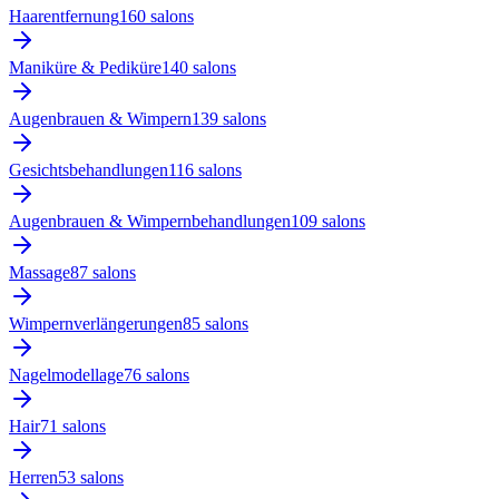
Haarentfernung
160
salon
s
Maniküre & Pediküre
140
salon
s
Augenbrauen & Wimpern
139
salon
s
Gesichtsbehandlungen
116
salon
s
Augenbrauen & Wimpernbehandlungen
109
salon
s
Massage
87
salon
s
Wimpernverlängerungen
85
salon
s
Nagelmodellage
76
salon
s
Hair
71
salon
s
Herren
53
salon
s