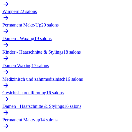
Wimpern
22
salon
s
Permanent Make-Up
20
salon
s
Damen - Waxing
19
salon
s
Kinder - Haarschnitte & Stylings
18
salon
s
Damen Waxing
17
salon
s
Medizinisch und zahnmedizinisch
16
salon
s
Gesichtshaarentfernung
16
salon
s
Damen - Haarschnitte & Stylings
16
salon
s
Permanent Make-up
14
salon
s