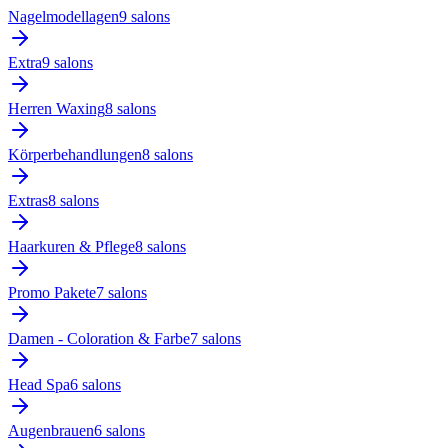
Nagelmodellagen
9
salon
s
Extra
9
salon
s
Herren Waxing
8
salon
s
Körperbehandlungen
8
salon
s
Extras
8
salon
s
Haarkuren & Pflege
8
salon
s
Promo Pakete
7
salon
s
Damen - Coloration & Farbe
7
salon
s
Head Spa
6
salon
s
Augenbrauen
6
salon
s