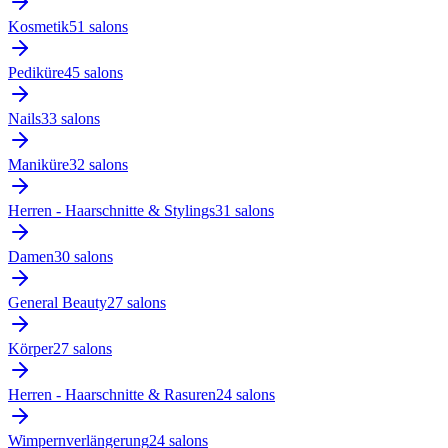
Kosmetik
51
salon
s
Pediküre
45
salon
s
Nails
33
salon
s
Maniküre
32
salon
s
Herren - Haarschnitte & Stylings
31
salon
s
Damen
30
salon
s
General Beauty
27
salon
s
Körper
27
salon
s
Herren - Haarschnitte & Rasuren
24
salon
s
Wimpernverlängerung
24
salon
s