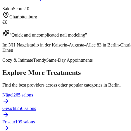
SalonScore
2.0
Charlottenburg
€€
"
Quick and uncomplicated nail modeling
"
Im NH Nagelstudio in der Kaiserin-Augusta-Allee 83 in Berlin-Char
Einen
Cozy & Intimate
Trendy
Same-Day Appointments
Explore More Treatments
Find the best providers across other popular categories in Berlin.
Nägel
265
salon
s
Gesicht
256
salon
s
Friseur
199
salon
s