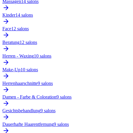
Massagen
14
salon
s
Kinder
14
salon
s
Face
12
salon
s
Beratung
12
salon
s
Herren - Waxing
10
salon
s
Make-Up
10
salon
s
Herrenhaarschnitte
9
salon
s
Damen - Farbe & Coloration
9
salon
s
Gesichtsbehandlung
9
salon
s
Dauerhafte Haarentfernung
9
salon
s