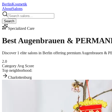
Berlin
Kosmetik
About
Salons
Search
Specialized Care
Best
Augenbrauen & PERMA
Discover
1
elite salons in Berlin offering premium
Augenbrauen &
2.0
Category Avg Score
Top neighborhood:
Charlottenburg