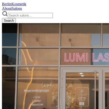
Berlin
Kosmetik
About
Salons
Search