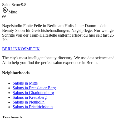
SalonScore
9.8
Mitte
€€
Nagelstudio Flotte Feile in Berlin am Hultschiner Damm – dein
Beauty-Salon für Gesichtsbehandlungen, Nagelpflege. Nur wenige
Schritte von der Tram-Haltestelle entfernt erlebst du hier seit fast 25
Jah
BERLIN
KOSMETIK
The city's most intelligent beauty directory. We use data science and
AI to help you find the perfect salon experience in Berlin.
Neighborhoods
Salons in
Mitte
Salons in
Prenzlauer Berg
Salons in
Charlottenburg
Salons in
Kreuzberg
Salons in
Neukölln
Salons in
Friedrichshain
Treatments