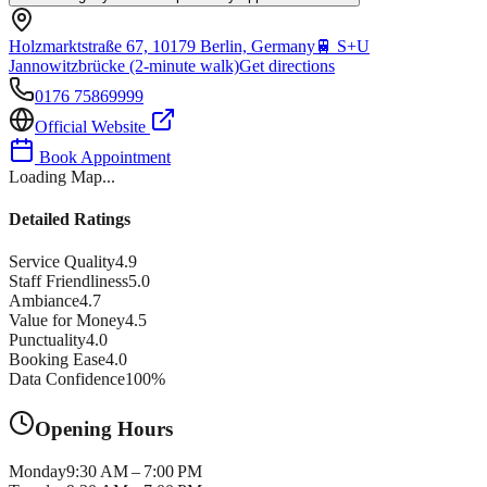
Holzmarktstraße 67, 10179 Berlin, Germany
🚆
S+U
Jannowitzbrücke (2-minute walk)
Get directions
0176 75869999
Official Website
Book Appointment
Loading Map...
Detailed Ratings
Service Quality
4.9
Staff Friendliness
5.0
Ambiance
4.7
Value for Money
4.5
Punctuality
4.0
Booking Ease
4.0
Data Confidence
100
%
Opening Hours
Monday
9:30 AM – 7:00 PM