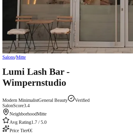
Salons
/
Mitte
Lumi Lash Bar -
Wimpernstudio
Modern Minimalist
General Beauty
Verified
SalonScore
3.4
Neighborhood
Mitte
Avg Rating
1.7
/ 5.0
Price Tier
€€