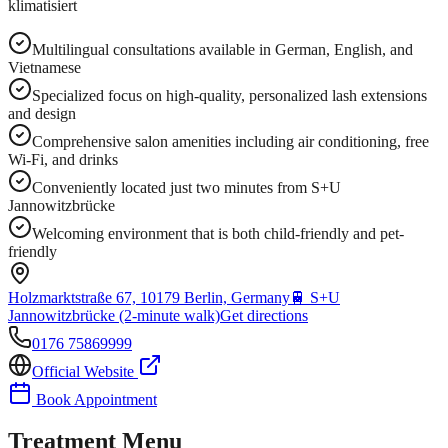
klimatisiert
Multilingual consultations available in German, English, and
Vietnamese
Specialized focus on high-quality, personalized lash extensions
and design
Comprehensive salon amenities including air conditioning, free
Wi-Fi, and drinks
Conveniently located just two minutes from S+U
Jannowitzbrücke
Welcoming environment that is both child-friendly and pet-
friendly
Holzmarktstraße 67, 10179 Berlin, Germany
🚆
S+U
Jannowitzbrücke (2-minute walk)
Get directions
0176 75869999
Official Website
Book Appointment
Treatment Menu