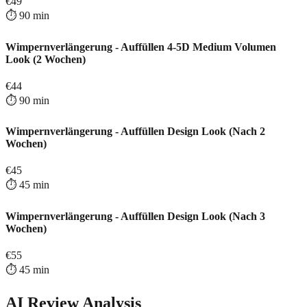
€
49
⏱️
90
min
Wimpernverlängerung - Auffüllen 4-5D Medium Volumen
Look (2 Wochen)
€
44
⏱️
90
min
Wimpernverlängerung - Auffüllen Design Look (Nach 2
Wochen)
€
45
⏱️
45
min
Wimpernverlängerung - Auffüllen Design Look (Nach 3
Wochen)
€
55
⏱️
45
min
AI Review Analysis