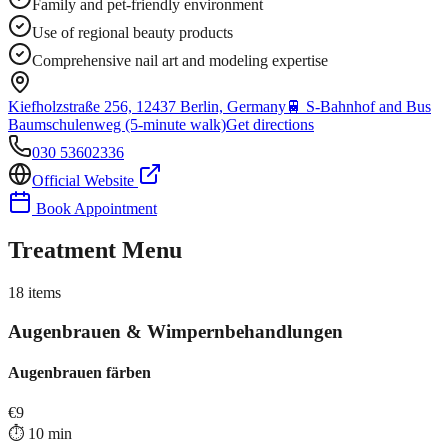
Family and pet-friendly environment
Use of regional beauty products
Comprehensive nail art and modeling expertise
Kiefholzstraße 256, 12437 Berlin, Germany
🚆
S-Bahnhof and Bus
Baumschulenweg (5-minute walk)
Get directions
030 53602336
Official Website
Book Appointment
Treatment Menu
18
items
Augenbrauen & Wimpernbehandlungen
Augenbrauen färben
€
9
⏱️
10
min