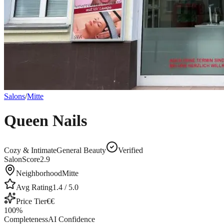
Salons
/
Mitte
Queen Nails
Cozy & Intimate
General Beauty
Verified
SalonScore
2.9
Neighborhood
Mitte
Avg Rating
1.4
/ 5.0
Price Tier
€€
100
%
Completeness
AI Confidence