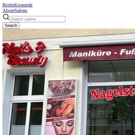
Berlin
Kosmetik
About
Salons
Search