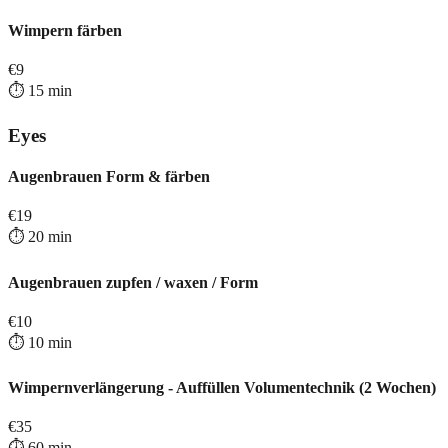
Wimpern färben
€
9
⏱️
15
min
Eyes
Augenbrauen Form & färben
€
19
⏱️
20
min
Augenbrauen zupfen / waxen / Form
€
10
⏱️
10
min
Wimpernverlängerung - Auffüllen Volumentechnik (2 Wochen)
€
35
⏱️
60
min