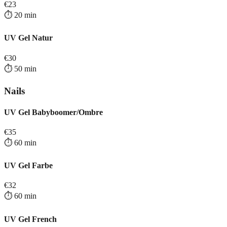
€
23
⏱️
20
min
UV Gel Natur
€
30
⏱️
50
min
Nails
UV Gel Babyboomer/Ombre
€
35
⏱️
60
min
UV Gel Farbe
€
32
⏱️
60
min
UV Gel French