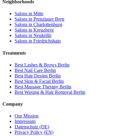
Neighborhoods
Salons in
Mitte
Salons in
Prenzlauer Berg
Salons in
Charlottenburg
Salons in
Kreuzberg
Salons in
Neukölln
Salons in
Friedrichshain
Treatments
Best
Lashes & Brows
Berlin
Best
Nail Care
Berlin
Best
Hair Design
Berlin
Best
Skin & Facial
Berlin
Best
Massage Therapy
Berlin
Best
Waxing & Hair Removal
Berlin
Company
Our Mission
Impressum
Datenschutz (DE)
Privacy Policy (EN)