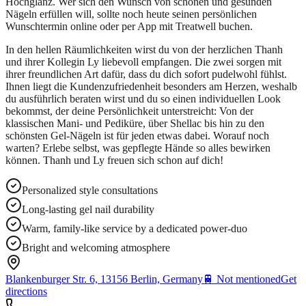
Hochglanz. Wer sich den Wunsch von schönen und gesunden
Nägeln erfüllen will, sollte noch heute seinen persönlichen
Wunschtermin online oder per App mit Treatwell buchen.
In den hellen Räumlichkeiten wirst du von der herzlichen Thanh
und ihrer Kollegin Ly liebevoll empfangen. Die zwei sorgen mit
ihrer freundlichen Art dafür, dass du dich sofort pudelwohl fühlst.
Ihnen liegt die Kundenzufriedenheit besonders am Herzen, weshalb
du ausführlich beraten wirst und du so einen individuellen Look
bekommst, der deine Persönlichkeit unterstreicht: Von der
klassischen Mani- und Pediküre, über Shellac bis hin zu den
schönsten Gel-Nägeln ist für jeden etwas dabei. Worauf noch
warten? Erlebe selbst, was gepflegte Hände so alles bewirken
können. Thanh und Ly freuen sich schon auf dich!
Personalized style consultations
Long-lasting gel nail durability
Warm, family-like service by a dedicated power-duo
Bright and welcoming atmosphere
Blankenburger Str. 6, 13156 Berlin, Germany
🚆
Not mentioned
Get
directions