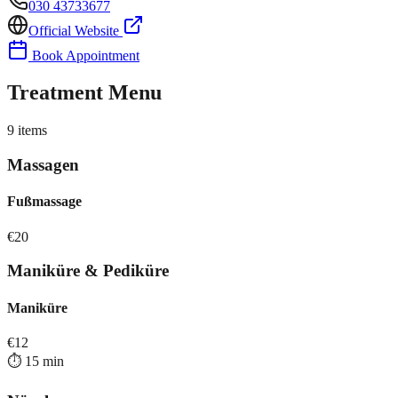
030 43733677
Official Website
Book Appointment
Treatment Menu
9
items
Massagen
Fußmassage
€
20
Maniküre & Pediküre
Maniküre
€
12
⏱️
15
min