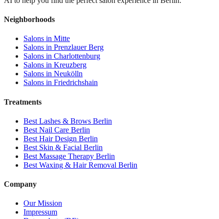
AI to help you find the perfect salon experience in Berlin.
Neighborhoods
Salons in
Mitte
Salons in
Prenzlauer Berg
Salons in
Charlottenburg
Salons in
Kreuzberg
Salons in
Neukölln
Salons in
Friedrichshain
Treatments
Best
Lashes & Brows
Berlin
Best
Nail Care
Berlin
Best
Hair Design
Berlin
Best
Skin & Facial
Berlin
Best
Massage Therapy
Berlin
Best
Waxing & Hair Removal
Berlin
Company
Our Mission
Impressum