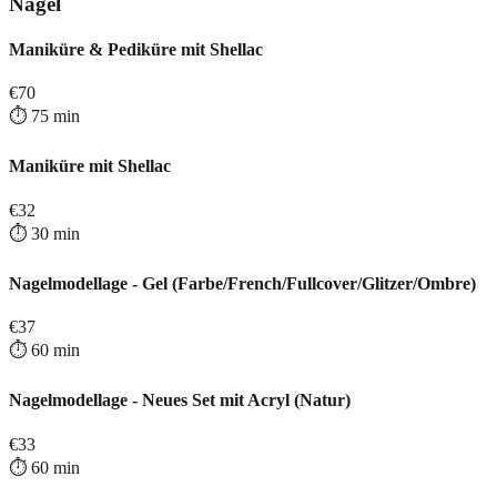
Nägel
Maniküre & Pediküre mit Shellac
€
70
⏱️
75
min
Maniküre mit Shellac
€
32
⏱️
30
min
Nagelmodellage - Gel (Farbe/French/Fullcover/Glitzer/Ombre)
€
37
⏱️
60
min
Nagelmodellage - Neues Set mit Acryl (Natur)
€
33
⏱️
60
min