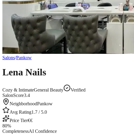
Salons
/
Pankow
Lena Nails
Cozy & Intimate
General Beauty
Verified
SalonScore
3.4
Neighborhood
Pankow
Avg Rating
1.7
/ 5.0
Price Tier
€€
80
%
Completeness
AI Confidence