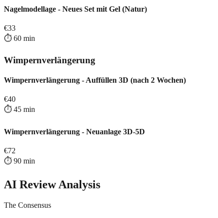
Nagelmodellage - Neues Set mit Gel (Natur)
€
33
⏱️
60
min
Wimpernverlängerung
Wimpernverlängerung - Auffüllen 3D (nach 2 Wochen)
€
40
⏱️
45
min
Wimpernverlängerung - Neuanlage 3D-5D
€
72
⏱️
90
min
AI Review Analysis
The Consensus