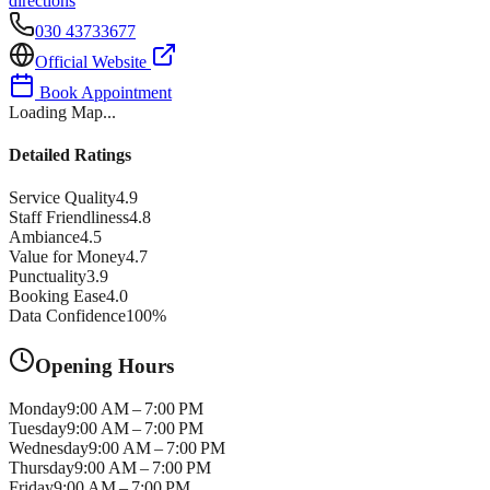
directions
030 43733677
Official Website
Book Appointment
Loading Map...
Detailed Ratings
Service Quality
4.9
Staff Friendliness
4.8
Ambiance
4.5
Value for Money
4.7
Punctuality
3.9
Booking Ease
4.0
Data Confidence
100
%
Opening Hours
Monday
9:00 AM – 7:00 PM
Tuesday
9:00 AM – 7:00 PM
Wednesday
9:00 AM – 7:00 PM
Thursday
9:00 AM – 7:00 PM
Friday
9:00 AM – 7:00 PM