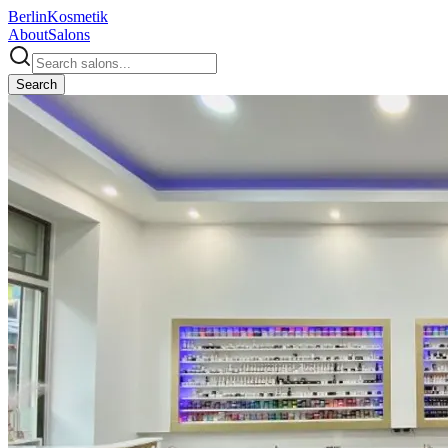
Berlin
Kosmetik
About
Salons
Search