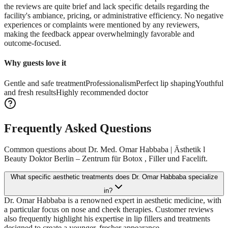
the reviews are quite brief and lack specific details regarding the
facility's ambiance, pricing, or administrative efficiency. No negative
experiences or complaints were mentioned by any reviewers,
making the feedback appear overwhelmingly favorable and
outcome-focused.
Why guests love it
Gentle and safe treatment
Professionalism
Perfect lip shaping
Youthful
and fresh results
Highly recommended doctor
Frequently Asked Questions
Common questions about
Dr. Med. Omar Habbaba | Ästhetik l
Beauty Doktor Berlin – Zentrum für Botox , Filler und Facelift.
What specific aesthetic treatments does Dr. Omar Habbaba specialize
in?
Dr. Omar Habbaba is a renowned expert in aesthetic medicine, with
a particular focus on nose and cheek therapies. Customer reviews
also frequently highlight his expertise in lip fillers and treatments
designed to create a younger, fresher appearance.