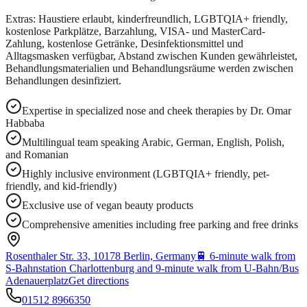
Extras: Haustiere erlaubt, kinderfreundlich, LGBTQIA+ friendly,
kostenlose Parkplätze, Barzahlung, VISA- und MasterCard-
Zahlung, kostenlose Getränke, Desinfektionsmittel und
Alltagsmasken verfügbar, Abstand zwischen Kunden gewährleistet,
Behandlungsmaterialien und Behandlungsräume werden zwischen
Behandlungen desinfiziert.
Expertise in specialized nose and cheek therapies by Dr. Omar
Habbaba
Multilingual team speaking Arabic, German, English, Polish,
and Romanian
Highly inclusive environment (LGBTQIA+ friendly, pet-
friendly, and kid-friendly)
Exclusive use of vegan beauty products
Comprehensive amenities including free parking and free drinks
Rosenthaler Str. 33, 10178 Berlin, Germany
🚆
6-minute walk from
S-Bahnstation Charlottenburg and 9-minute walk from U-Bahn/Bus
Adenauerplatz
Get directions
01512 8966350