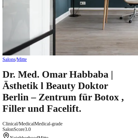
Salons
/
Mitte
Dr. Med. Omar Habbaba |
Ästhetik l Beauty Doktor
Berlin – Zentrum für Botox ,
Filler und Facelift.
Clinical/Medical
Medical-grade
SalonScore
3.0
Neighborhood
Mitte