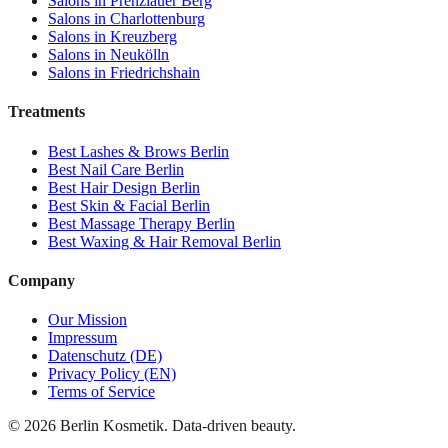
Salons in
Prenzlauer Berg
Salons in
Charlottenburg
Salons in
Kreuzberg
Salons in
Neukölln
Salons in
Friedrichshain
Treatments
Best
Lashes & Brows
Berlin
Best
Nail Care
Berlin
Best
Hair Design
Berlin
Best
Skin & Facial
Berlin
Best
Massage Therapy
Berlin
Best
Waxing & Hair Removal
Berlin
Company
Our Mission
Impressum
Datenschutz (DE)
Privacy Policy (EN)
Terms of Service
©
2026
Berlin Kosmetik. Data-driven beauty.