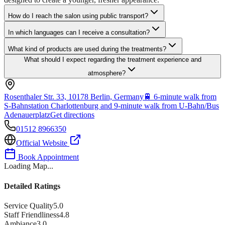
How do I reach the salon using public transport?
In which languages can I receive a consultation?
What kind of products are used during the treatments?
What should I expect regarding the treatment experience and
atmosphere?
Rosenthaler Str. 33, 10178 Berlin, Germany
🚆
6-minute walk from
S-Bahnstation Charlottenburg and 9-minute walk from U-Bahn/Bus
Adenauerplatz
Get directions
01512 8966350
Official Website
Book Appointment
Loading Map...
Detailed Ratings
Service Quality
5.0
Staff Friendliness
4.8
Ambiance
3.0