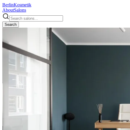
Berlin
Kosmetik
About
Salons
Search