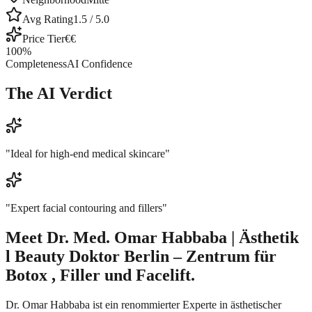
Avg Rating
1.5
/ 5.0
Price Tier
€€
100
%
Completeness
AI Confidence
The AI Verdict
"
Ideal for high-end medical skincare
"
"
Expert facial contouring and fillers
"
Meet
Dr. Med. Omar Habbaba | Ästhetik
l Beauty Doktor Berlin – Zentrum für
Botox , Filler und Facelift.
Dr. Omar Habbaba ist ein renommierter Experte in ästhetischer