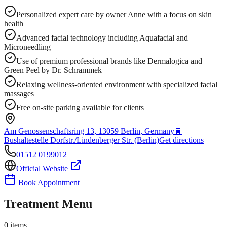
Personalized expert care by owner Anne with a focus on skin
health
Advanced facial technology including Aquafacial and
Microneedling
Use of premium professional brands like Dermalogica and
Green Peel by Dr. Schrammek
Relaxing wellness-oriented environment with specialized facial
massages
Free on-site parking available for clients
Am Genossenschaftsring 13, 13059 Berlin, Germany
🚆
Bushaltestelle Dorfstr./Lindenberger Str. (Berlin)
Get directions
01512 0199012
Official Website
Book Appointment
Treatment Menu
0
items