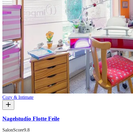
Cozy & Intimate
Nagelstudio Flotte Feile
SalonScore
9.8