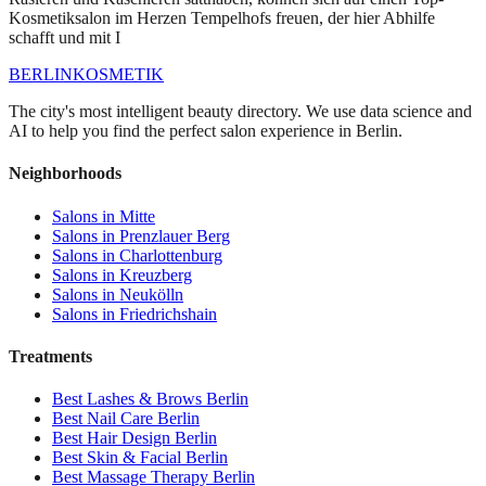
Kosmetiksalon im Herzen Tempelhofs freuen, der hier Abhilfe
schafft und mit I
BERLIN
KOSMETIK
The city's most intelligent beauty directory. We use data science and
AI to help you find the perfect salon experience in Berlin.
Neighborhoods
Salons in
Mitte
Salons in
Prenzlauer Berg
Salons in
Charlottenburg
Salons in
Kreuzberg
Salons in
Neukölln
Salons in
Friedrichshain
Treatments
Best
Lashes & Brows
Berlin
Best
Nail Care
Berlin
Best
Hair Design
Berlin
Best
Skin & Facial
Berlin
Best
Massage Therapy
Berlin