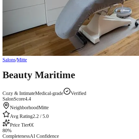
Salons
/
Mitte
Beauty Maritime
Cozy & Intimate
Medical-grade
Verified
SalonScore
4.4
Neighborhood
Mitte
Avg Rating
2.2
/ 5.0
Price Tier
€€
80
%
Completeness
AI Confidence