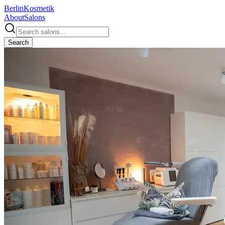
Berlin
Kosmetik
About
Salons
Search