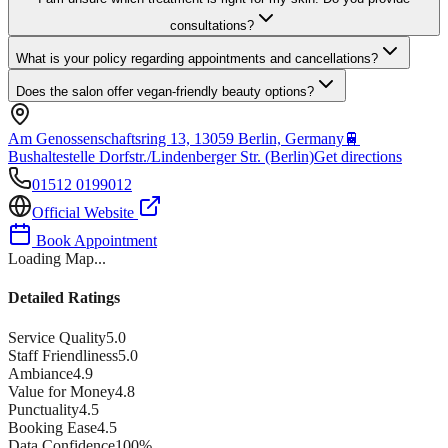
consultations?
What is your policy regarding appointments and cancellations?
Does the salon offer vegan-friendly beauty options?
Am Genossenschaftsring 13, 13059 Berlin, Germany
🚆
Bushaltestelle Dorfstr./Lindenberger Str. (Berlin)
Get directions
01512 0199012
Official Website
Book Appointment
Loading Map...
Detailed Ratings
Service Quality
5.0
Staff Friendliness
5.0
Ambiance
4.9
Value for Money
4.8
Punctuality
4.5
Booking Ease
4.5
Data Confidence
100
%